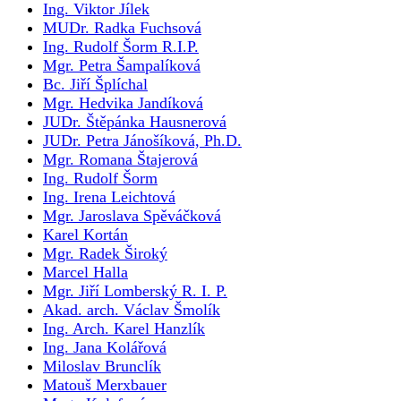
Ing. Viktor Jílek
MUDr. Radka Fuchsová
Ing. Rudolf Šorm R.I.P.
Mgr. Petra Šampalíková
Bc. Jiří Šplíchal
Mgr. Hedvika Jandíková
JUDr. Štěpánka Hausnerová
JUDr. Petra Jánošíková, Ph.D.
Mgr. Romana Štajerová
Ing. Rudolf Šorm
Ing. Irena Leichtová
Mgr. Jaroslava Spěváčková
Karel Kortán
Mgr. Radek Široký
Marcel Halla
Mgr. Jiří Lomberský R. I. P.
Akad. arch. Václav Šmolík
Ing. Arch. Karel Hanzlík
Ing. Jana Kolářová
Miloslav Brunclík
Matouš Merxbauer