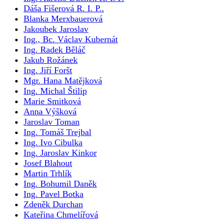
Dáša Fišerová R. I. P..
Blanka Merxbauerová
Jakoubek Jaroslav
Ing., Bc. Václav Kubernát
Ing. Radek Běláč
Jakub Rožánek
Ing. Jiří Foršt
Mgr. Hana Matějková
Ing. Michal Štilip
Marie Smitková
Anna Výšková
Jaroslav Toman
Ing. Tomáš Trejbal
Ing. Ivo Cibulka
Ing. Jaroslav Kinkor
Josef Blahout
Martin Trhlík
Ing. Bohumil Daněk
Ing. Pavel Botka
Zdeněk Durchan
Kateřina Chmelířová