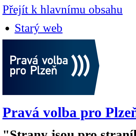
Přejít k hlavnímu obsahu
Starý web
Pravá volba pro Plze
"Strany jsou pro straní