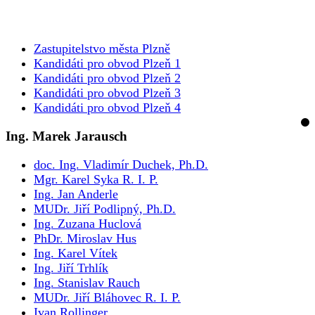
Zastupitelstvo města Plzně
Kandidáti pro obvod Plzeň 1
Kandidáti pro obvod Plzeň 2
Kandidáti pro obvod Plzeň 3
Kandidáti pro obvod Plzeň 4
Ing. Marek Jarausch
doc. Ing. Vladimír Duchek, Ph.D.
Mgr. Karel Syka R. I. P.
Ing. Jan Anderle
MUDr. Jiří Podlipný, Ph.D.
Ing. Zuzana Huclová
PhDr. Miroslav Hus
Ing. Karel Vítek
Ing. Jiří Trhlík
Ing. Stanislav Rauch
MUDr. Jiří Bláhovec R. I. P.
Ivan Rollinger