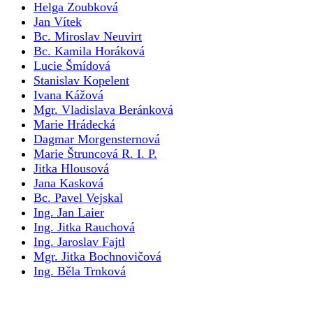
Helga Zoubková
Jan Vítek
Bc. Miroslav Neuvirt
Bc. Kamila Horáková
Lucie Šmídová
Stanislav Kopelent
Ivana Kážová
Mgr. Vladislava Beránková
Marie Hrádecká
Dagmar Morgensternová
Marie Štruncová R. I. P.
Jitka Hlousová
Jana Kasková
Bc. Pavel Vejskal
Ing. Jan Laier
Ing. Jitka Rauchová
Ing. Jaroslav Fajtl
Mgr. Jitka Bochnovičová
Ing. Běla Trnková