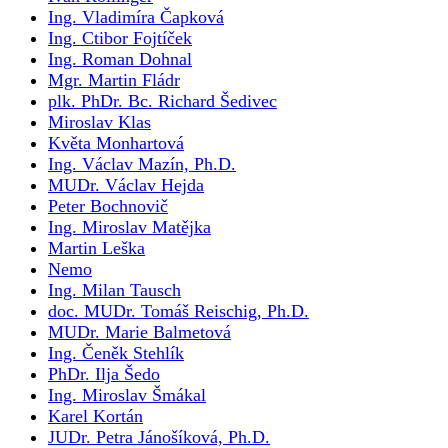
Ing. Vladimíra Čapková
Ing. Ctibor Fojtíček
Ing. Roman Dohnal
Mgr. Martin Fládr
plk. PhDr. Bc. Richard Šedivec
Miroslav Klas
Květa Monhartová
Ing. Václav Mazín, Ph.D.
MUDr. Václav Hejda
Peter Bochnovič
Ing. Miroslav Matějka
Martin Leška
Nemo
Ing. Milan Tausch
doc. MUDr. Tomáš Reischig, Ph.D.
MUDr. Marie Balmetová
Ing. Čeněk Stehlík
PhDr. Ilja Šedo
Ing. Miroslav Šmákal
Karel Kortán
JUDr. Petra Jánošíková, Ph.D.