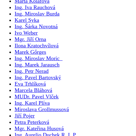
Marta Kolafová
Ing. Iva Rauchová
Ing. Miroslav Burda
Karel Syka
Ing. Šárka Novotná
Ivo Weber
Mgr. Jiří Orna
Ilona Kratochvílová
Marek Gőrges
Ing. Miroslav Moric
Ing. Marek Jarausch
Ing. Petr Nerad
Ing. Pavel Bartovský
Eva Trhlíková
Marcela Bláhová
MUDr. Pavel Vlček
Ing. Karel Plíva
Miroslava Grollmussová
Jiří Pojer
Petra Peterková
Mgr. Kateřina Husová
Ing. Aurelio Duchek R. I. P.