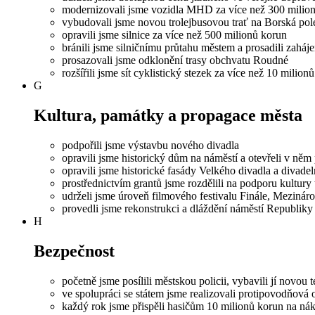
modernizovali jsme vozidla MHD za více než 300 milio
vybudovali jsme novou trolejbusovou trať na Borská pol
opravili jsme silnice za více než 500 milionů korun
bránili jsme silničnímu průtahu městem a prosadili zaháj
prosazovali jsme odklonění trasy obchvatu Roudné
rozšířili jsme sít cyklistický stezek za více než 10 milion
G
Kultura, památky a propagace města
podpořili jsme výstavbu nového divadla
opravili jsme historický dům na náměstí a otevřeli v ně
opravili jsme historické fasády Velkého divadla a divadel
prostřednictvím grantů jsme rozdělili na podporu kultury
udrželi jsme úroveň filmového festivalu Finále, Mezináro
provedli jsme rekonstrukci a dláždění náměstí Republiky
H
Bezpečnost
početně jsme posílili městskou policii, vybavili jí novou 
ve spolupráci se státem jsme realizovali protipovodňová
každý rok jsme přispěli hasičům 10 milionů korun na ná