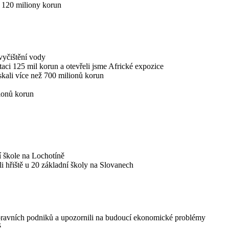
ež 120 miliony korun
 vyčištění vody
aci 125 mil korun a otevřeli jsme Africké expozice
skali více než 700 milionů korun
lionů korun
í škole na Lochotíně
li hřiště u 20 základní školy na Slovanech
pravních podniků a upozornili na budoucí ekonomické problémy
ě