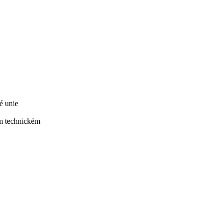
é unie
ém technickém