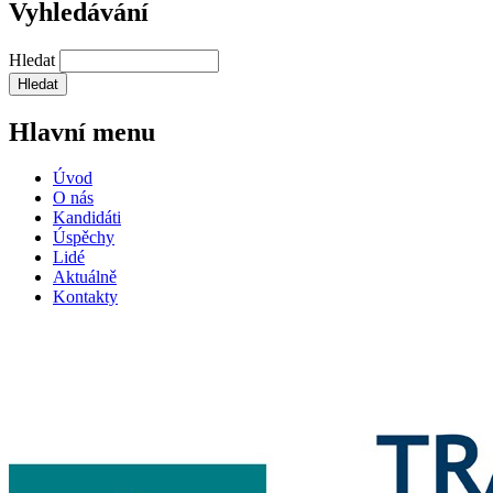
Vyhledávání
Hledat
Hlavní menu
Úvod
O nás
Kandidáti
Úspěchy
Lidé
Aktuálně
Kontakty