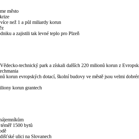
jsme město
krize
 více než 1 a půl miliardy korun
ěz
niku a zajistili tak levné teplo pro Plzeň
 Vědecko-technický park a získali dalších 220 milionů korun z Evropsk
Techmania
ionů korun evropských dotací, školní budovy ve městě jsou velmi dobr
iliony korun grantech
m nájemníkům
 téměř 1500 bytů
odě
dišťské ulici na Slovanech