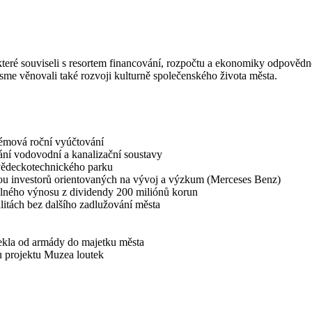
které souviseli s resortem financování, rozpočtu a ekonomiky odpovědn
sme věnovali také rozvoji kulturně společenského života města.
émová roční vyúčtování
ání vodovodní a kanalizační soustavy
 vědeckotechnického parku
ou investorů orientovaných na vývoj a výzkum (Merceses Benz)
elného výnosu z dividendy 200 miliónů korun
litách bez dalšího zadlužování města
ekla od armády do majetku města
u projektu Muzea loutek