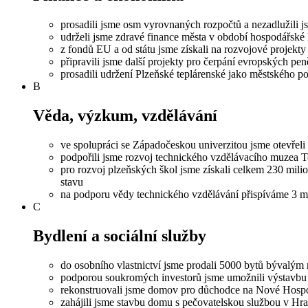
prosadili jsme osm vyrovnaných rozpočtů a nezadlužili 
udrželi jsme zdravé finance města v období hospodářské 
z fondů EU a od státu jsme získali na rozvojové projekty
připravili jsme další projekty pro čerpání evropských pen
prosadili udržení Plzeňské teplárenské jako městského pod
B
Věda, výzkum, vzdělávání
ve spolupráci se Západočeskou univerzitou jsme otevřeli
podpořili jsme rozvoj technického vzdělávacího muzea 
pro rozvoj plzeňských škol jsme získali celkem 230 mil
stavu
na podporu vědy technického vzdělávání přispíváme 3 m
C
Bydlení a sociální služby
do osobního vlastnictví jsme prodali 5000 bytů bývalý
podporou soukromých investorů jsme umožnili výstavbu
rekonstruovali jsme domov pro důchodce na Nové Hosp
zahájili jsme stavbu domu s pečovatelskou službou v Hra