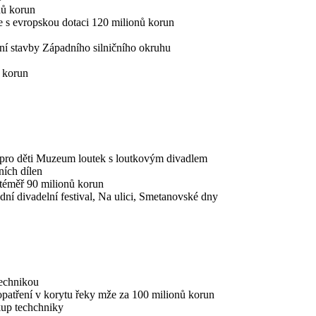
nů korun
e s evropskou dotaci 120 milionů korun
ení stavby Západního silničního okruhu
ů korun
m pro děti Muzeum loutek s loutkovým divadlem
ních dílen
 téměř 90 milionů korun
dní divadelní festival, Na ulici, Smetanovské dny
technikou
 opatření v korytu řeky mže za 100 milionů korun
kup techchniky