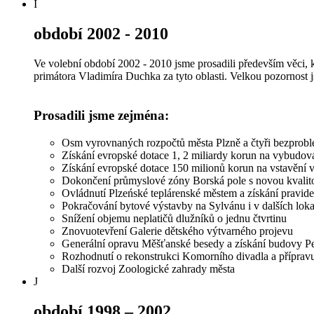
I
období 2002 - 2010
Ve volební období 2002 - 2010 jsme prosadili především věci, 
primátora Vladimíra Duchka za tyto oblasti. Velkou pozornost j
Prosadili jsme zejména:
Osm vyrovnaných rozpočtů města Plzně a čtyři bezprobl
Získání evropské dotace 1, 2 miliardy korun na vybudov
Získání evropské dotace 150 milionů korun na vstavění
Dokončení průmyslové zóny Borská pole s novou kvalit
Ovládnutí Plzeńské teplárenské městem a získání pravid
Pokračování bytové výstavby na Sylvánu i v dalších loka
Snížení objemu neplatičů dlužníků o jednu čtvrtinu
Znovuotevření Galerie dětského výtvarného projevu
Generální opravu Měšťanské besedy a získání budovy P
Rozhodnutí o rekonstrukci Komorního divadla a příprav
Další rozvoj Zoologické zahrady města
J
období 1998 – 2002