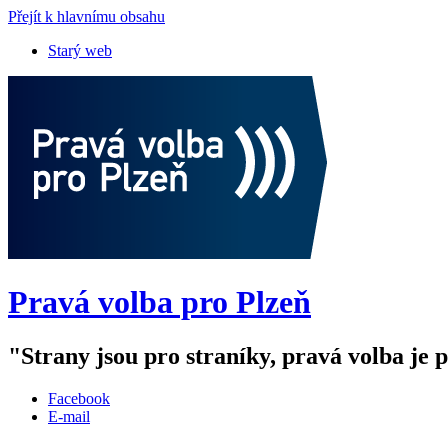
Přejít k hlavnímu obsahu
Starý web
Pravá volba pro Plzeň
"Strany jsou pro straníky, pravá volba j
Facebook
E-mail