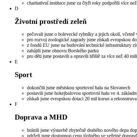
charitativní instituce jsme za čtyři roky podpořili více n
D
Životní prostředí zeleň
pečovali jsme o bolevecké rybníky a jejich okolí, včetně
pro rozvoj zoologické zagrady jsme získali evropskou dot
z fondů EU jsme na budování technické infrastruktury zí
zahájili jsme obnovu Borského parku
pro děti jsme postavili a opravili hřiště za více než 40 mi
E
Sport
dokončili jsme městskou sportovní halu na Slovanech
postavili jsme hokejbalovou sportovní halu ve 4. základn
získali jsme evropskou dotaci 20 mil korun a rekonstruva
F
Doprava a MHD
bránili jsme výstavbě zbytečně drahého nového depa do
udrželi jsme dostupnou cenu jízdného ve veřejné doprav