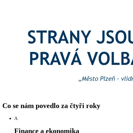
Co se nám povedlo za čtyři roky
A
Finance a ekonomika