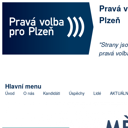
Pravá v
Plzeň
"Strany jso
pravá volb
Hlavní menu
Úvod
O nás
Kandidáti
Úspěchy
Lidé
AKTUÁL