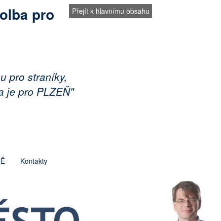
olba pro
Přejít k hlavnímu obsahu
u pro straníky,
a je pro PLZEŇ"
NĚ
Kontakty