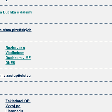
a Duchka s dalšími
ké téma plzeňských
Rozhovor s
Vladimírem
Duchkem v MF
DNES
í v zastupitelstvu
Zakladatel OF:
Vývoj po
Listopadu