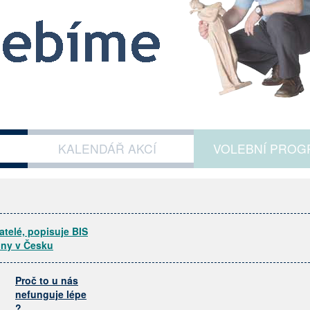
KALENDÁŘ AKCÍ
VOLEBNÍ PROG
atelé, popisuje BIS
ony v Česku
Proč to u nás
nefunguje lépe
?