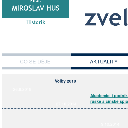
Aktuality
CO SE DĚJE
AKTUALITY
Volby 2018
26.6.2018
Akademici i podnik
ruské a čínské špi
27.10.2014
9.10.2014