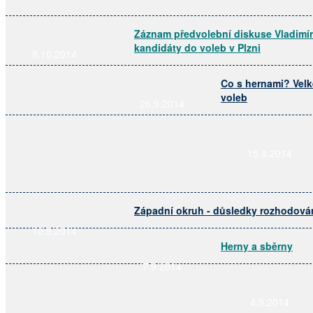
Záznam předvolební diskuse Vladimír
kandidáty do voleb v Plzni
8.10.2014
Co s hernami? Vel
voleb
26.9.2014
15.9.2014
Západní okruh - důsledky rozhodován
10.9.2014
Herny a sběrny
7.9.2014
4.9.2014