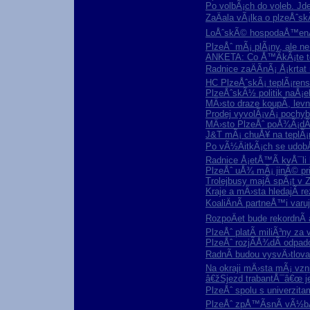
Po volbÃ¡ch do voleb. Jde
ZaÄala vÃ¡lka o plzeÅˆs
LoÅˆskÃ© hospodaÅ™enÃ­
PlzeÅˆ mÃ¡ plÃ¡ny, ale ne
ANKETA: Co Å™Ã­kÃ¡te to
Radnice zaÄÃ­nÃ¡ Å¡krtat 
HC PlzeÅˆskÃ¡ teplÃ¡rens
PlzeÅˆskÃ½ politik naÅ¡e
MÄ›sto draze koupÃ­, lev
Prodej vyvolÃ¡vÃ¡ pochyb
MÄ›sto PlzeÅˆ poÅ¾Ã¡dÃ¡
J&T mÃ¡ chuÅ¥ na teplÃ¡
Po vÃ½ÄitkÃ¡ch se udob
Radnice Å¡etÅ™Ã­ kvÅ¯li k
PlzeÅˆ uÅ¾ mÃ¡ jinÃ© prio
Trolejbusy majÃ­ spÃ¡t v Z
Kraje a mÄ›sta hledajÃ­ re
KoaliÄnÃ­ partneÅ™i var
RozpoÄet bude rekordnÃ­ 
PlzeÅˆ platÃ­ miliÃ³ny z
PlzeÅˆ rozjÃ­Å¾dÃ­ odpad
RadnÃ­ budou vysvÄ›tlovat
Na okraji mÄ›sta mÃ¡ vzn
â€žSjezd trabantÅ¯â€œ 
PlzeÅˆ spolu s univerzitam
PlzeÅˆ zpÅ™Ã­snÃ­ vÃ½bÄ