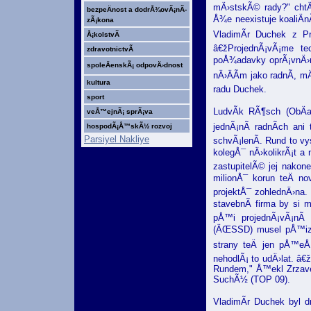
mÄ›stskÃ© rady?" chtÄ
bezpeÄnost a dodrÅ¾ovÃ¡nÃ­
Å¾e neexistuje koaliÄn
zÃ¡kona
VladimÃ­r Duchek z P
Å¡kolstvÃ­
â€žProjednÃ¡vÃ¡me te
zdravotnictvÃ­
poÅ¾adavky oprÃ¡vnÄ›nÃ
spoleÄenskÃ¡ odpovÄ›dnost
nÄ›ÄÃ­m jako radnÃ­, m
kultura
radu Duchek.
sport
LudvÃ­k RÃ¶sch (ObÄa
veÅ™ejnÃ¡ sprÃ¡va
jednÃ¡nÃ­ radnÃ­ch an
hospodÃ¡Å™skÃ½ rozvoj
Parsiyel Nakliye
schvÃ¡lenÃ­. Rund to vy
kolegÅ¯ nÄ›kolikrÃ¡t a
zastupitelÃ© jej nakon
milionÅ¯ korun teÄ no
projektÅ¯ zohlednÄ›na.
stavebnÃ­ firma by si 
pÅ™i projednÃ¡vÃ¡nÃ­
(ÄŒSSD) musel pÅ™izna
strany teÄ jen pÅ™eÅ
nehodlÃ¡ to udÄ›lat. â
Rundem," Å™ekl Zrzave
SuchÃ½ (TOP 09).
VladimÃ­r Duchek byl d