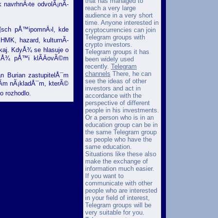
that has managed to
ak navrhnÄ›te odvolÃ¡nÃ­
reach a very large
audience in a very short
time. Anyone interested in
Ã¶sch pÅ™ipomnÄ›l, kde
cryptocurrencies can join
Telegram groups with
EHMK, hazard, kulturnÃ­
crypto investors.
okaj. KdyÅ¾ se hlasuje o
Telegram groups it has
otiÅ¾ pÅ™i klÃ­ÄovÃ©m
been widely used
recently.
Telegram
channels
There, he can
n Burian zastupitelÅ¯m
see the ideas of other
nÃ­m nÃ¡kladÅ¯m, kterÃ©
investors and act in
o rozhodlo.
accordance with the
perspective of different
people in his investments.
Or a person who is in an
education group can be in
the same Telegram group
as people who have the
same education.
Situations like these also
make the exchange of
information much easier.
If you want to
communicate with other
people who are interested
in your field of interest,
Telegram groups will be
very suitable for you.