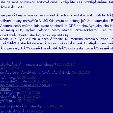
i jste na sebe obrovskou zodpovÄ›dnost. ZtrÃ¡cÃ­te Äas prohlÃ¡Å¡enÃ­mi, t
yzÃ½val ÄŒSSD.
Å¾e problÃ©my v koalici jsou si radnÃ­ schopni vydiskutovat. LudvÃ­k R
aliÄnÃ­ strany narÃ¡Å¾ejÃ­. â€žKde vÃ¡m to nefunguje? Jen namÃ¡tkou 
i? VlastnÄ› nenÃ­ tÃ©ma, kde byste se shodli. K ODS se chovÃ¡te jako jeho l
 jako malej kluk," vyÄetl RÃ¶sch postoj Martinu ZrzaveckÃ©mu. Ten t
ude PlzeÅˆ divadlo stavÄ›t, radÄ›ji opustil sÃ¡l.
adla J. K Tyla v Plzni a dnes Å™editel NÃ¡rodnÃ­ho divadla v Praze Ja
¯leÅ¾itÃ© dostavÄ›t divadelnÃ­ budovu vÄas uÅ¾ kvÅ¯li dalÅ¡Ã­m provoz
Ã­nu projevily. PÅ™ipomnÄ›l navÃ­c dÅ¯leÅ¾itost stavby, pro niÅ¾ se mÄ›st
nÃ­ch. ÄŒÃ­nskÃ¡ montovna tu nebude ?
(16.09.2013)
je
(26.04.2013)
penÃ­ze bere i Å¡kolÃ¡m. Ty ÄekÃ¡ bÃ­dnÃ½ rok.
(07.02.2013)
 zarÃ¡movat
(10.09.2012)
 proti drahÃ©mu depu
(16.03.2012)
o magistrÃ¡tu se nelÃ­bÃ­ opozici
(10.03.2012)
hlÃ­dat
(01.03.2012)
nechtÄ›jÃ­ moc
(27.10.2010)
slednÃ­ chvÃ­le
(17.10.2010)
tyÅ™i roky
(05.10.2010)
ernativu politickÃ½m stranÃ¡m
(30.09.2010)
 je v ohroÅ¾enÃ­
(13.09.2010)