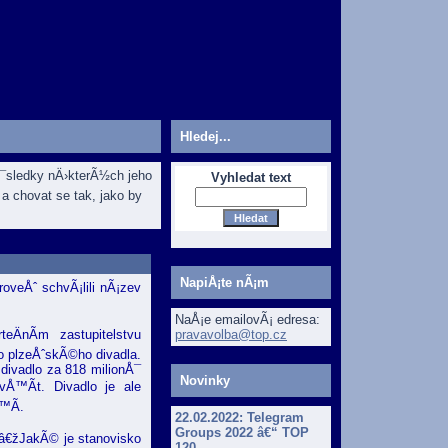
Hledej...
dÅ¯sledky nÄ›kterÃ½ch jeho
Vyhledat text
a chovat se tak, jako by
NapiÅ¡te nÃ¡m
oveÅˆ schvÃ¡lili nÃ¡zev
NaÅ¡e emailovÃ¡ edresa:
pravavolba@top.cz
ÄnÃ­m zastupitelstvu
o plzeÅˆskÃ©ho divadla.
 divadlo za 818 milionÅ¯
Novinky
vÅ™Ã­t. Divadlo je ale
™Ã­.
22.02.2022:
Telegram
Groups 2022 â€“ TOP
 â€žJakÃ© je stanovisko
120