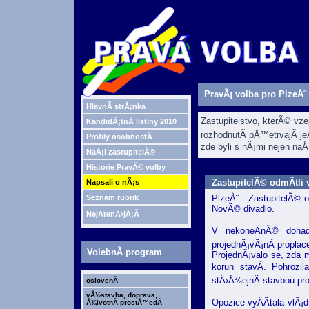
PravÃ¡ volba pro PlzeÅˆ
HlavnÃ­ strÃ¡nka
Zastupitelstvo, kterÃ© vz
KandidÃ¡tnÃ­ listiny 2010
rozhodnutÃ­ pÅ™etrvajÃ­ je
Profily osobnostÃ­
zde byli s nÃ¡mi nejen naÅ¡
NaÅ¡i zastupitelÃ©
Historie PravÃ© volby
ZastupitelÃ© odmÃ­tli 
Napsali o nÃ¡s
Seznam rubrik
PlzeÅˆ - ZastupitelÃ© 
NovÃ© divadlo.
NejÄtenÄ›jÅ¡Ã­
V nekoneÄnÃ© dohado
projednÃ¡vÃ¡nÃ­ propla
VolebnÃ­ program
ProjednÃ¡valo se, zda m
korun stavÃ­. Pohrozi
stÄ›Å¾ejnÃ­ stavbou pro
oslovenÃ­
vÃ½stavba, doprava,
Opozice vyÄÃ­tala vlÃ
Å¾ivotnÃ­ prostÅ™edÃ­