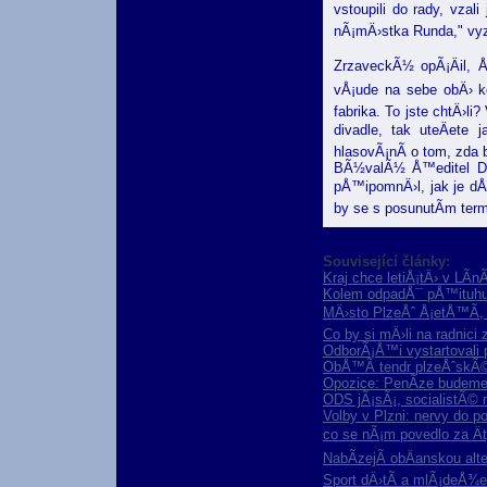
vstoupili do rady, vzal
nÃ¡mÄ›stka Runda," v
ZrzaveckÃ½ opÃ¡Äil, 
vÅ¡ude na sebe obÄ› ko
fabrika. To jste chtÄ›l
divadle, tak uteÄete
hlasovÃ¡nÃ­ o tom, zda b
BÃ½valÃ½ Å™editel Div
pÅ™ipomnÄ›l, jak je dÅ
by se s posunutÃ­m term
Související články:
Kraj chce letiÅ¡tÄ› v LÃ­
Kolem odpadÅ¯ pÅ™ituhu
MÄ›sto PlzeÅˆ Å¡etÅ™Ã­, 
Co by si mÄ›li na radnici
OdborÃ¡Å™i vystartovali
ObÅ™Ã­ tendr plzeÅˆskÃ©h
Opozice: PenÃ­ze budeme 
ODS jÃ¡sÃ¡, socialistÃ© 
Volby v Plzni: nervy do po
co se nÃ¡m povedlo za Ä
NabÃ­zejÃ­ obÄanskou alt
Sport dÄ›tÃ­ a mlÃ¡deÅ¾e