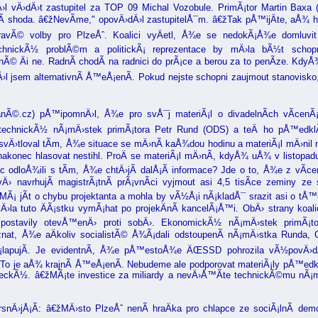
›l vÄ›dÄ›t zastupitel za TOP 09 Michal Vozobule. PrimÃ¡tor Martin Baxa
Ã­ shoda. â€žNevÃ­me," opovÄ›dÄ›l zastupitelÅ¯m. â€žTak pÅ™ijÄte, aÅ¾ ho
ravÃ© volby pro PlzeÅˆ. Koalici vyÄetl, Å¾e se nedokÃ¡Å¾e domluvi
chnickÃ½ problÃ©m a politickÃ¡ reprezentace by mÄ›la bÃ½t schop
© Äi ne. RadnÃ­ chodÃ­ na radnici do prÃ¡ce a berou za to penÃ­ze. KdyÅ¾
Ä›l jsem alternativnÃ­ Å™eÅ¡enÃ­. Pokud nejste schopni zaujmout stanovisko,
nÃ©.cz) pÅ™ipomnÄ›l, Å¾e pro svÅ¯j materiÃ¡l o divadelnÃ­ch vÃ­cenÃ¡
i technickÃ½ nÃ¡mÄ›stek primÃ¡tora Petr Rund (ODS) a teÄ ho pÅ™edkl
svÄ›tloval tÃ­m, Å¾e situace se mÄ›nÃ­ kaÅ¾dou hodinu a materiÃ¡l mÄ›nil 
 nakonec hlasovat nestihl. ProÄ se materiÃ¡l mÄ›nÃ­, kdyÅ¾ uÅ¾ v listopad
ec odloÅ¾ili s tÃ­m, Å¾e chtÄ›jÃ­ dalÅ¡Ã­ informace? Jde o to, Å¾e z vÃ­c
vÄ› navrhujÃ­ magistrÃ¡tnÃ­ prÃ¡vnÃ­ci vyjmout asi 4,5 tisÃ­ce zeminy ze 
 MÃ¡ jÃ­t o chybu projektanta a mohla by vÃ½Å¡i nÃ¡kladÅ¯ srazit asi o tÅ™
mÄ›la tuto ÄÃ¡stku vymÃ¡hat po projekÄnÃ­ kancelÃ¡Å™i. ObÄ› strany k
 postavily otevÅ™enÄ› proti sobÄ›. EkonomickÃ½ nÃ¡mÄ›stek primÃ¡t
t, Å¾e aÄkoliv socialistÃ© Å¾Ã¡dali odstoupenÃ­ nÃ¡mÄ›stka Runda, 
¡lapujÃ­. Je evidentnÃ­, Å¾e pÅ™estoÅ¾e ÄŒSSD pohrozila vÃ½povÄ›dÃ­
€žTo je aÅ¾ krajnÃ­ Å™eÅ¡enÃ­. Nebudeme ale podporovat materiÃ¡ly pÅ™
ckÃ½. â€žMÃ¡te investice za miliardy a nevÄ›Å™Ã­te technickÃ©mu nÃ¡mÄ›
rsnÄ›jÅ¡Ã­: â€žMÄ›sto PlzeÅˆ nenÃ­ hraÄka pro chlapce ze sociÃ¡lnÃ­ dem