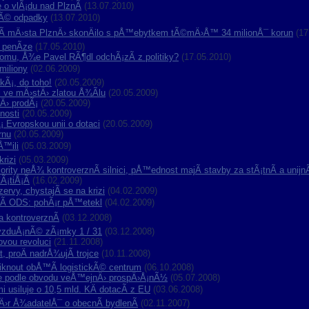
 o vlÃ¡du nad PlznÃ­
(13.07.2010)
kÃ© odpadky
(13.07.2010)
 mÄ›sta PlznÄ› skonÄilo s pÅ™ebytkem tÃ©mÄ›Å™ 34 milionÅ¯ korun
(17
 penÃ­ze
(17.05.2010)
mu, Å¾e Pavel RÃ¶dl odchÃ¡zÃ­ z politiky?
(17.05.2010)
miliony
(02.06.2009)
kÃ¡, do toho!
(20.05.2009)
l ve mÄ›stÄ› zlatou Å¾Ã­lu
(20.05.2009)
nÄ› prodÃ¡
(20.05.2009)
nosti
(20.05.2009)
 Evropskou unii o dotaci
(20.05.2009)
rnu
(20.05.2009)
Å™ili
(05.03.2009)
rizi
(05.03.2009)
rity neÅ¾ kontroverznÃ­ silnici, pÅ™ednost majÃ­ stavby za stÃ¡tnÃ­ a unijnÃ
Ã¡tiÅ¡Ã­
(16.02.2009)
zervy, chystajÃ­ se na krizi
(04.02.2009)
ujÃ­ ODS: pohÃ¡r pÅ™etekl
(04.02.2009)
a kontroverznÃ­
(03.12.2008)
a vzduÅ¡nÃ© zÃ¡mky 1 / 31
(03.12.2008)
ovou revoluci
(21.11.2008)
, proÄ nadrÅ¾ujÃ­ trojce
(10.11.2008)
iknout obÅ™Ã­ logistickÃ© centrum
(06.10.2008)
je podle obvodu veÅ™ejnÄ› prospÄ›Å¡nÃ½
(05.07.2008)
i usiluje o 10,5 mld. KÄ dotacÃ­ z EU
(03.06.2008)
›r Å¾adatelÅ¯ o obecnÃ­ bydlenÃ­
(02.11.2007)