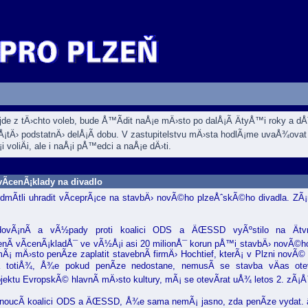
ejde z tÄ›chto voleb, bude Å™Ã­dit naÅ¡e mÄ›sto po dalÅ¡Ã­ ÄtyÅ™i roky a 
Å¡tÄ› podstatnÄ› delÅ¡Ã­ dobu. V zastupitelstvu mÄ›sta hodlÃ¡me uvaÅ¾ovat 
i voliÄi, ale i naÅ¡i pÅ™edci a naÅ¡e dÄ›ti.
vÃ­cenÃ¡klady na divadlo
odmÃ­tli uhradit vÃ­ceprÃ¡ce na stavbÄ› novÃ©ho plzeÅˆskÃ©ho divadla. ZÃ¡r
vÃ¡nÃ­ a vÃ½pady proti koalici ODS a ÄŒSSD vyÃºstilo na Ätvrte
cenÃ­ vÃ­cenÃ¡kladÅ¯ ve vÃ½Å¡i asi 20 milionÅ¯ korun pÅ™i stavbÄ› novÃ©h
Ã¡ mÄ›sto penÃ­ze zaplatit stavebnÃ­ firmÄ› Hochtief, kterÃ¡ v Plzni novÃ©
la totiÅ¾, Å¾e pokud penÃ­ze nedostane, nemusÃ­ se stavba vÄas ote
jektu EvropskÃ© hlavnÃ­ mÄ›sto kultury, mÃ¡ se otevÃ­rat uÅ¾ letos 2. zÃ¡Å
¡dnoucÃ­ koalici ODS a ÄŒSSD, Å¾e sama nemÃ¡ jasno, zda penÃ­ze vydat.