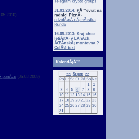
Telegram crypto groups
31.01.2014:
PÅ™evrat na
.05.2010)
radnici PlznÄ›
odvolÃ¡nÃ­ nÃ¡mÄ›stka
Runda
16.09.2013:
Kraj chce
letiÅ¡tÄ› v LÃ­nÃ­ch.
ÄŒÃ­nskÃ¡ montovna ?
CelÃ½ text
KalendÃ¡Å™
<<
Srpen
>>
­ penÃ­ze
(05.03.2009)
Po
Út
St
Čt
Pá
So
Ne
1
2
3
4
5
6
7
8
9
10
11
12
13
14
15
16
17
18
19
20
21
22
23
24
25
26
27
28
29
30
31