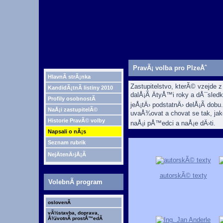
PravÃ¡ volba pro PlzeÅˆ
HlavnÃ­ strÃ¡nka
Zastupitelstvo, kterÃ© vzejde 
KandidÃ¡tnÃ­ listiny 2010
dalÅ¡Ã­ ÄtyÅ™i roky a dÅ¯sled
Profily osobnostÃ­
jeÅ¡tÄ› podstatnÄ› delÅ¡Ã­ dobu
NaÅ¡i zastupitelÃ©
uvaÅ¾ovat a chovat se tak, jako 
Historie PravÃ© volby
naÅ¡i pÅ™edci a naÅ¡e dÄ›ti.
Napsali o nÃ¡s
Seznam rubrik
NejÄtenÄ›jÅ¡Ã­
autorskÃ© texty
VolebnÃ­ program
oslovenÃ­
vÃ½stavba, doprava,
Å¾ivotnÃ­ prostÅ™edÃ­