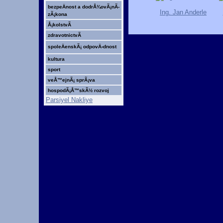
bezpeÄnost a dodrÅ¾ovÃ¡nÃ­
Ing. Jan Anderle
zÃ¡kona
Å¡kolstvÃ­
zdravotnictvÃ­
spoleÄenskÃ¡ odpovÄ›dnost
kultura
sport
veÅ™ejnÃ¡ sprÃ¡va
hospodÃ¡Å™skÃ½ rozvoj
Parsiyel Nakliye