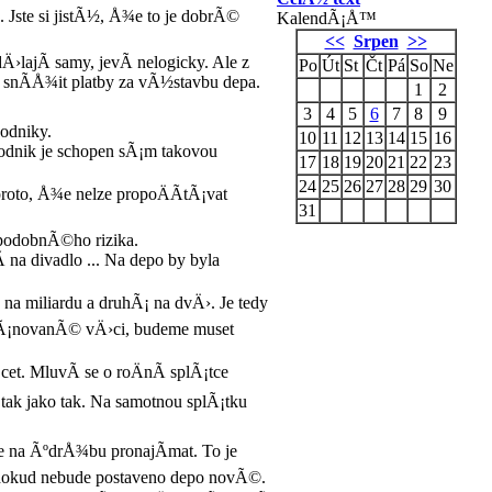
Jste si jistÃ½, Å¾e to je dobrÃ©
KalendÃ¡Å™
<<
Srpen
>>
›lajÃ­ samy, jevÃ­ nelogicky. Ale z
Po
Út
St
Čt
Pá
So
Ne
Ã­Å¾it platby za vÃ½stavbu depa.
1
2
3
4
5
6
7
8
9
odniky.
10
11
12
13
14
15
16
podnik je schopen sÃ¡m takovou
17
18
19
20
21
22
23
24
25
26
27
28
29
30
roto, Å¾e nelze propoÄÃ­tÃ¡vat
31
 podobnÃ©ho rizika.
divadlo ... Na depo by byla
a miliardu a druhÃ¡ na dvÄ›. Je tedy
lÃ¡novanÃ© vÄ›ci, budeme muset
t. MluvÃ­ se o roÄnÃ­ splÃ¡tce
tak jako tak. Na samotnou splÃ¡tku
 na ÃºdrÅ¾bu pronajÃ­mat. To je
 dokud nebude postaveno depo novÃ©.