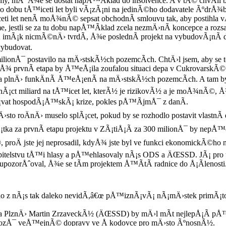
y, mÅ¯Å¾e se dostat napÅ™Ã­klad do insolvence. A v tÃ© chvÃ­l
 dobu tÅ™iceti let byli vÃ¡zÃ¡ni na jedinÃ©ho dodavatele ÃºdrÅ¾by 
eti let nenÃ­ moÅ¾nÃ© sepsat obchodnÃ­ smlouvu tak, aby postihla
e, jestli se za tu dobu napÅ™Ã­klad zcela nezmÄ›nÃ­ koncepce a r
Å imÃ¡k nicmÃ©nÄ› tvrdÃ­, Å¾e poslednÃ­ projekt na vybudovÃ¡nÃ­
ybudovat.
ilionÅ¯ postavilo na mÄ›stskÃ½ch pozemcÃ­ch. ChtÄ›l jsem, aby se t
¾ prvnÃ­ etapa by Å™eÅ¡ila zoufalou situaci depa v CukrovarskÃ© u
a plnÄ› funkÄnÃ­ Å™eÅ¡enÃ­ na mÄ›stskÃ½ch pozemcÃ­ch. A tam by
nÃ¡ct miliard na tÅ™icet let, kterÃ½ je rizikovÃ½ a je moÅ¾nÃ©, 
vat hospodÃ¡Å™skÃ¡ krize, pokles pÅ™Ã­jmÅ¯ z danÃ­.
to roÄnÄ› muselo splÃ¡cet, pokud by se rozhodlo postavit vlastnÃ­
¡tka za prvnÃ­ etapu projektu v ZÃ¡tiÅ¡Ã­ za 300 milionÅ¯ by nepÅ
 proÄ jste jej neprosadil, kdyÅ¾ jste byl ve funkci ekonomickÃ©ho
itelstvu tÅ™i hlasy a pÅ™ehlasovaly nÃ¡s ODS a ÄŒSSD. JÃ¡ pro te
pozorÅˆoval, Å¾e se tÃ­m projektem Å™Ã­tÃ­ radnice do Å¡Ã­lenosti
kdo z nÃ¡s tak daleko nevidÃ­,â€œ pÅ™iznÃ¡vÃ¡ nÃ¡mÄ›stek primÃ¡to
 PlznÄ› Martin ZrzaveckÃ½ (ÄŒSSD) by mÄ›l mÃ­t nejlepÅ¡Ã­ pÅ™
 vozÅ¯ veÅ™ejnÃ© dopravy ve Å kodovce pro mÄ›sto ÃºnosnÃ½.