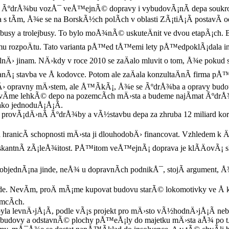
t ÃºdrÅ¾bu vozÅ¯ veÅ™ejnÃ© dopravy i vybudovÃ¡nÃ­ depa souk
 s tÃ­m, Å¾e se na BorskÃ½ch polÃ­ch v oblasti ZÃ¡tiÅ¡Ã­ postavÃ­ 
sy a trolejbusy. To bylo moÅ¾nÃ© uskuteÄnit ve dvou etapÃ¡ch.
rozpoÄtu. Tato varianta pÅ™ed tÅ™emi lety pÅ™edpoklÃ¡dala inv
plnÄ› jinam. NÄ›kdy v roce 2010 se zaÄalo mluvit o tom, Å¾e pokud s
nÃ¡ stavba ve Å kodovce. Potom ale zaÄala konzultaÄnÃ­ firma 
› opravny mÄ›stem, ale Å™Ã­kÃ¡, Å¾e se ÃºdrÅ¾ba a opravy budo
­me lehkÃ© depo na pozemcÃ­ch mÄ›sta a budeme najÃ­mat ÃºdrÅ¾
ako jednoduÅ¡Å¡Ã­.
a provÃ¡dÄ›nÃ­ ÃºdrÅ¾by a vÃ½stavbu depa za zhruba 12 miliard ko
hranicÃ­ schopnosti mÄ›sta ji dlouhodobÄ› financovat. Vzhledem k
 riskantnÃ­ zÃ¡leÅ¾itost. PÅ™itom veÅ™ejnÃ¡ doprava je klÃ­Äov
objednÃ¡na jinde, neÅ¾ u dopravnÃ­ch podnikÅ¯, stojÃ­ argument, Å
e. NevÃ­m, proÄ mÃ¡me kupovat budovu starÃ© lokomotivky ve Å ko
emcÃ­ch.
a levnÄ›jÅ¡Ã­, podle vÃ¡s projekt pro mÄ›sto vÃ½hodnÄ›jÅ¡Ã­ ne
by budovy a odstavnÃ© plochy pÅ™eÅ¡ly do majetku mÄ›sta aÅ¾ po 