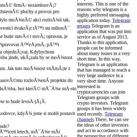
interests. This is one of the
romÃ© firmÄ› nezamlouvÃ¡?
reasons why telegram is a
odstavnÃ© plochy a provoz pro
highly preferred messaging
 Bylo moÅ¾nÃ© akci rozloÅ¾it tak,
application today.
Telegram
groups
Telegram is an
estici dvakrÃ¡t tÅ™i sta milionÅ¯
application that was put into
e bude stavÄ›t i novÃ¡ opravna, je
service as of August 2013.
Thanks to this application,
pÅ™ipravovat Å™eÅ¡enÃ­, pÅ™i
people can be informed
u objednÃ¡vat. Kdybychom
about many issues in a very
bu jinde, ukÃ¡zala by se moÅ¾nost
short time. In this way,
Telegram is an application
run. Jak tuto moÅ¾nost vnÃ­mÃ¡te z
that has managed to reach a
very large audience in a
 ÄasovÃ©mu rozloÅ¾enÃ­ projektu do
very short time. Anyone
interested in
Ã¡ sluÅ¾ba, bez kterÃ© mÅ¯Å¾e mÄ›sto
cryptocurrencies can join
Telegram groups with
¾e to bude levnÄ›jÅ¡Ã­.
crypto investors. Telegram
groups it has been widely
dovce, kdyÅ¾ jsme si mohli postavit
used recently.
Telegram
channels
There, he can see
the ideas of other investors
bude?
and act in accordance with
tÅ™iceti letech, mÅ¯Å¾e mÃ­t
the perspective of different