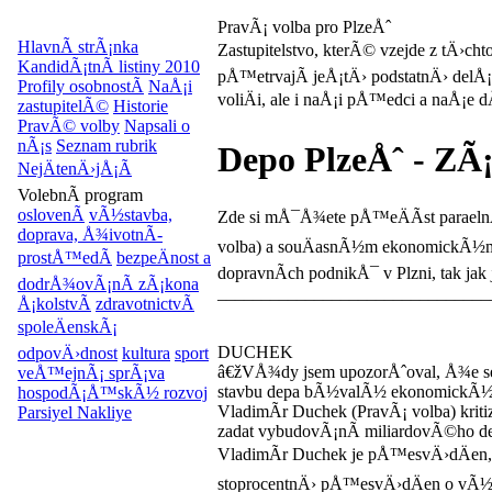
PravÃ¡ volba pro PlzeÅˆ
HlavnÃ­ strÃ¡nka
Zastupitelstvo, kterÃ© vzejde z tÄ›c
KandidÃ¡tnÃ­ listiny 2010
pÅ™etrvajÃ­ jeÅ¡tÄ› podstatnÄ› delÅ¡Ã
Profily osobnostÃ­
NaÅ¡i
voliÄi, ale i naÅ¡i pÅ™edci a naÅ¡e dÄ
zastupitelÃ©
Historie
PravÃ© volby
Napsali o
nÃ¡s
Seznam rubrik
Depo PlzeÅˆ - ZÃ¡
NejÄtenÄ›jÅ¡Ã­
VolebnÃ­ program
oslovenÃ­
vÃ½stavba,
Zde si mÅ¯Å¾ete pÅ™eÄÃ­st parael
doprava, Å¾ivotnÃ­
volba) a souÄasnÃ½m ekonomickÃ½
prostÅ™edÃ­
bezpeÄnost a
dopravnÃ­ch podnikÅ¯ v Plzni, tak ja
dodrÅ¾ovÃ¡nÃ­ zÃ¡kona
_______________________________
Å¡kolstvÃ­
zdravotnictvÃ­
spoleÄenskÃ¡
DUCHEK
odpovÄ›dnost
kultura
sport
â€žVÅ¾dy jsem upozorÅˆoval, Å¾e se 
veÅ™ejnÃ¡ sprÃ¡va
stavbu depa bÃ½valÃ½ ekonomickÃ½
hospodÃ¡Å™skÃ½ rozvoj
VladimÃ­r Duchek (PravÃ¡ volba) kri
Parsiyel Nakliye
zadat vybudovÃ¡nÃ­ miliardovÃ©ho d
VladimÃ­r Duchek je pÅ™esvÄ›dÄen,
stoprocentnÄ› pÅ™esvÄ›dÄen o vÃ½ho