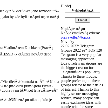
Hledej...
Vyhledat text
¯sledky nÄ›kterÃ½ch jeho rozhodnutÃ­
 jako by zde byli s nÃ¡mi nejen naÅ¡i
NapiÅ¡te nÃ¡m
NaÅ¡e emailovÃ¡ edresa:
pravavolba@top.cz
Novinky
22.02.2022:
Telegram
ra VladimÃ­rem Duchkem (PravÃ¡
Groups 2022 â€“ TOP 120
 (ÄŒSSD) k otÃ¡zce novÃ© depo
Telegram is a very popular
messaging application
today. Telegram groups are
the biggest reason for
Telegramâ€™s popularity.
Thanks to these groups,
people prefer to join these
tÅ™icetiletÃ½ kontrakt na ÃºdrÅ¾bu a
groups related to their fields
 nÃ¡mÄ›stek primÃ¡tora PlznÄ›
of interest. Thanks to this
dopravy na tÅ™icet let a zÃ¡roveÅˆ
highly secure messaging
service, many people can
nÃ½. â€žNeznÃ¡m nikoho, kdo je
easily exchange ideas with
people with the same