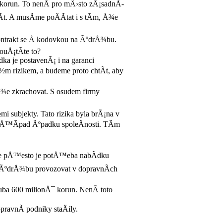
¯ korun. To nenÃ­ pro mÄ›sto zÃ¡sadnÃ­
t. A musÃ­me poÄÃ­tat i s tÃ­m, Å¾e
ntrakt se Å kodovkou na ÃºdrÅ¾bu.
uÅ¡tÃ­te to?
ka je postavenÃ¡ i na garanci
m rizikem, a budeme proto chtÃ­t, aby
¾e zkrachovat. S osudem firmy
subjekty. Tato rizika byla brÃ¡na v
pÅ™Ã­pad Ãºpadku spoleÄnosti. TÃ­m
Ale pÅ™esto je potÅ™eba nabÃ­dku
 ÃºdrÅ¾bu provozovat v dopravnÃ­ch
ba 600 milionÅ¯ korun. NenÃ­ toto
ravnÃ­ podniky staÄily.