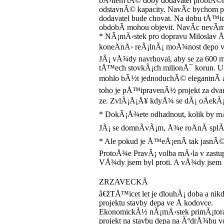
bÄ›hem tÃ© doby dodavatel problÃ©m
odstavnÃ© kapacity. NavÃ­c bychom po
dodavatel bude chovat. Na dobu tÅ™ic
obdobÃ­ mohou objevit. NavÃ­c nevÃ­m
* NÃ¡mÄ›stek pro dopravu Miloslav 
koneÄnÄ› reÃ¡lnÃ¡ moÅ¾nost depo v
JÃ¡ vÅ¾dy navrhoval, aby se za 600 m
tÅ™ech stovkÃ¡ch milionÅ¯ korun. UÅ
mohlo bÃ½t jednoduchÃ© elegantnÃ­ 
toho je pÅ™ipravenÃ½ projekt za dva
ze. ZvlÃ¡Å¡Å¥ kdyÅ¾ se dÃ¡ oÄekÃ¡
* DokÃ¡Å¾ete odhadnout, kolik by mÄ›s
JÃ¡ se domnÃ­vÃ¡m, Å¾e roÄnÃ­ splÃ
* Ale pokud je Å™eÅ¡enÃ­ tak jasnÃ©,
ProtoÅ¾e PravÃ¡ volba mÄ›la v zastup
VÅ¾dy jsem byl proti. A vÅ¾dy jsem u
ZRZAVECKÃ
â€žTÅ™icet let je dlouhÃ¡ doba a ni
projektu stavby depa ve Å kodovce.
EkonomickÃ½ nÃ¡mÄ›stek primÃ¡tora
projekt na stavbu depa na ÃºdrÅ¾bu