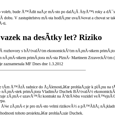
hto voleb, bude Å™Ã­dit naÅ¡e mÄ›sto po dalÅ¡Ã­ ÄtyÅ™i roky a dÅ
­ dobu. V zastupitelstvu mÄ›sta hodlÃ¡me uvaÅ¾ovat a chovat se tak,
›ti.
vazek na desÃ­tky let? Riziko
nÃ­ rozhovory s bÃ½valÃ½m ekonomickÃ½m nÃ¡mÄ›stkem primÃ¡to
m nÃ¡mÄ›stkem primÃ¡tora mÄ›sta PlznÄ› Martinem ZrzaveckÃ½m
k je zaznamenala MF Dnes dne 1.3.2012
__________________________________________
tÃ­m Å™Ã­tÃ­ radnice do Å¡Ã­lenosti,â€œ prohlaÅ¡uje k plÃ¡nu na 
 nÃ¡mÄ›stek primÃ¡tora VladimÃ­r Duchek BÃ½valÃ½ ekonomickÃ½
tizuje zÃ¡mÄ›r uzavÅ™Ã­t kontrakt na ÃºdrÅ¾bu vozidel veÅ™ejnÃ© 
epa.
 Å¾e zÃ¡mÄ›r je pro mÄ›sto velmi rizikovÃ½ a pÅ™Ã­liÅ¡ nÃ¡klad
dnosti tohoto projektu,â€œ prohlaÅ¡uje Duchek.