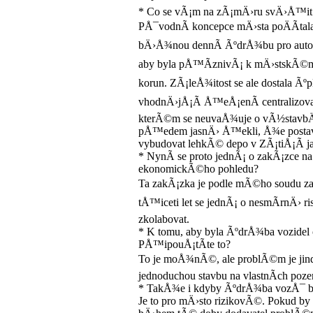
* Co se vÃ¡m na zÃ¡mÄ›ru svÄ›Å™i
PÅ¯vodnÃ­ koncepce mÄ›sta poÄÃ­tala
bÄ›Å¾nou dennÃ­ ÃºdrÅ¾bu pro autobu
aby byla pÅ™Ã­znivÃ¡ k mÄ›stskÃ©mu 
korun. ZÃ¡leÅ¾itost se ale dostala Ãº
vhodnÄ›jÅ¡Ã­ Å™eÅ¡enÃ­ centralizova
kterÃ©m se neuvaÅ¾uje o vÃ½stavbÄ
pÅ™edem jasnÄ› Å™ekli, Å¾e postavÃ
vybudovat lehkÃ© depo v ZÃ¡tiÅ¡Ã­ j
* NynÃ­ se proto jednÃ¡ o zakÃ¡zce n
ekonomickÃ©ho pohledu?
Ta zakÃ¡zka je podle mÃ©ho soudu za 
tÅ™iceti let se jednÃ¡ o nesmÃ­rnÄ›
zkolabovat.
* K tomu, aby byla ÃºdrÅ¾ba vozidel 
PÅ™ipouÅ¡tÃ­te to?
To je moÅ¾nÃ©, ale problÃ©m je jind
jednoduchou stavbu na vlastnÃ­ch poz
* TakÅ¾e i kdyby ÃºdrÅ¾ba vozÅ¯ byl
Je to pro mÄ›sto rizikovÃ©. Pokud 