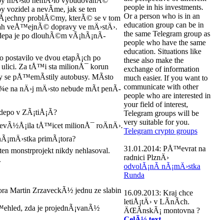
i by mÄ›sto nemÄ›lo vybudovanÃ©
people in his investments.
vozidel a nevÃ­me, jak se ten
Or a person who is in an
 vÅ¡echny problÃ©my, kterÃ© se v tom
education group can be in
ozsah veÅ™ejnÃ© dopravy ve mÄ›stÄ›.
the same Telegram group as
 depa je po dlouhÃ©m vÃ¡hÃ¡nÃ­
people who have the same
education. Situations like
o postavilo ve dvou etapÃ¡ch po
these also make the
lici. Za tÅ™i sta milionÅ¯ korun
exchange of information
 se pÅ™emÃ­stily autobusy. MÃ­sto
much easier. If you want to
communicate with other
Å¾e na nÄ›j mÄ›sto nebude mÃ­t penÃ­
people who are interested in
your field of interest,
 depo v ZÃ¡tiÅ¡Ã­?
Telegram groups will be
very suitable for you.
™evÃ½Å¡ila tÅ™icet milionÅ¯ roÄnÄ›.
Telegram crypto groups
 nÃ¡mÄ›stka primÃ¡tora?
31.01.2014:
PÅ™evrat na
n monstrprojekt nikdy nehlasoval.
radnici PlznÄ›
.
odvolÃ¡nÃ­ nÃ¡mÄ›stka
Runda
ra Martin ZrzaveckÃ½ jednu ze slabin
16.09.2013:
Kraj chce
letiÅ¡tÄ› v LÃ­nÃ­ch.
ehled, zda je projednÃ¡vanÃ½
ÄŒÃ­nskÃ¡ montovna ?
CelÃ½ text