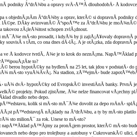
avnÃ­ podniky ÃºdrÅ¾bu a opravy svÄ›Å™Ã­ dlouhodobÄ› Å kodovce. 
epa s objednÃ¡nÃ­m ÃºdrÅ¾by a oprav, kterÃ© si dopravnÃ­ podniky dÄ
­ lÃ©pe. DÃ­ky avizovanÃ© ÃºspoÅ™e za ÃºdrÅ¾bu je moÅ¾nÃ© sn
sta takovou zÃ¡leÅ¾itost schopen zvlÃ¡dnout.
mÅ¯Å¾e mÄ›sto prosadit, i kdyÅ¾ by ji zajiÅ¡Å¥ovaly dopravnÃ­ p
y souvisÃ­ s tÃ­m, co ona dnes dÄ›lÃ¡. A je otÃ¡zka, zda dopravnÃ­ 
epa ve Å kodovce tvrdÃ­, Å¾e je to krok do neznÃ¡ma. NapÅ™Ã­klad p
PÅ™ipouÅ¡tÃ­te to?
takÃ© berou hypotÃ©ky na bydlenÃ­ na 25 let, tak jdou v podstatÄ› do
 mÄ›sto vyuÅ¾Ã­vÃ¡. Na stadion, zÅ™ejmÄ› bude zapotÅ™ebÃ­ na 
› uÅ¾ dvÄ› hypotÃ©ky od EvropskÃ© investiÄnÃ­ banky. PrvnÃ­ je n
lkÃ© projekty. Pokud zjistÃ­me, Å¾e nelze financovat vÅ¡echny p
­klad divadlo nebo depo.
 pÅ™edstavu, kolik si mÄ›sto mÅ¯Å¾e dovolit za depo roÄnÄ› splÃ¡ce
ÄÃ¡st pÅ™edstavujÃ­ nÃ¡klady na ÃºdrÅ¾bu, a ty by mÄ›sto platilo 
neÅ¾ sto milionÅ¯ za rok. Unese to mÄ›sto?
t napÅ™Ã­klad pÅ™Ã­jmy za pronÃ¡jem prostor, kterÃ© mÄ›sto bude
vanech nebo depo pro trolejbusy a autobusy v CukrovarskÃ© ulici,