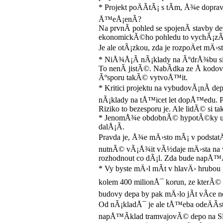
* Projekt poÄÃ­tÃ¡ s tÃ­m, Å¾e dopr
Å™eÅ¡enÃ­?
Na prvnÃ­ pohled se spojenÃ­ stavby d
ekonomickÃ©ho pohledu to vychÃ¡zÃ
Je ale otÃ¡zkou, zda je rozpoÄet mÄ›
* NiÅ¾Å¡Ã­ nÃ¡klady na ÃºdrÅ¾bu si 
To nenÃ­ jistÃ©. NabÃ­dka ze Å kodovk
Ãºsporu takÃ© vytvoÅ™it.
* Kritici projektu na vybudovÃ¡nÃ­ d
nÃ¡klady na tÅ™icet let dopÅ™edu. 
Riziko to bezesporu je. Ale lidÃ© si 
* JenomÅ¾e obdobnÃ© hypotÃ©ky uÅ¾
dalÅ¡Ã­.
Pravda je, Å¾e mÄ›sto mÃ¡ v podstatÄ
nutnÃ© vÃ¡Å¾it vÃ½daje mÄ›sta na ve
rozhodnout co dÃ¡l. Zda bude napÅ™Ã
* Vy byste mÄ›l mÃ­t v hlavÄ› hrubou
kolem 400 milionÅ¯ korun, ze kterÃ© 
budovy depa by pak mÄ›lo jÃ­t vÃ­ce 
Od nÃ¡kladÅ¯ je ale tÅ™eba odeÄÃ­s
napÅ™Ã­klad tramvajovÃ© depo na Slo