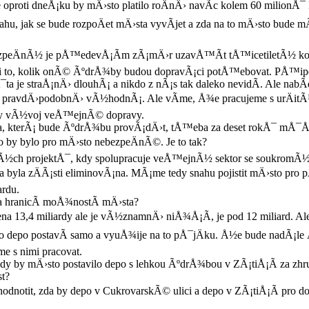
e oproti dneÅ¡ku by mÄ›sto platilo roÄnÄ› navÃ­c kolem 60 milionÅ
u, jak se bude rozpoÄet mÄ›sta vyvÃ­jet a zda na to mÄ›sto bude mÃ­
bezpeÄnÃ½ je pÅ™edevÅ¡Ã­m zÃ¡mÄ›r uzavÅ™Ã­t tÅ™icetiletÃ½ ko
i to, kolik onÃ© ÃºdrÅ¾by budou dopravÃ¡ci potÅ™ebovat. PÅ™ipo
a je straÅ¡nÄ› dlouhÃ¡ a nikdo z nÃ¡s tak daleko nevidÃ­. Ale nabÃ­d
o pravdÄ›podobnÄ› vÃ½hodnÃ¡. Ale vÃ­me, Å¾e pracujeme s urÄitÃ½
ly vÃ½voj veÅ™ejnÃ© dopravy.
rma, kterÃ¡ bude ÃºdrÅ¾bu provÃ¡dÄ›t, tÅ™eba za deset rokÅ¯ mÅ¯Å
 by bylo pro mÄ›sto nebezpeÄnÃ©. Je to tak?
Ã½ch projektÅ¯, kdy spolupracuje veÅ™ejnÃ½ sektor se soukromÃ½mi 
byla zÄÃ¡sti eliminovÃ¡na. MÃ¡me tedy snahu pojistit mÄ›sto pro 
ardu.
za hranicÃ­ moÅ¾nostÃ­ mÄ›sta?
ena 13,4 miliardy ale je vÃ½znamnÄ› niÅ¾Å¡Ã­, je pod 12 miliard. 
o depo postavÃ­ samo a vyuÅ¾ije na to pÅ¯jÄku. Å½e bude nadÃ¡le
e s nimi pracovat.
y by mÄ›sto postavilo depo s lehkou ÃºdrÅ¾bou v ZÃ¡tiÅ¡Ã­ za zhru
t?
notit, zda by depo v CukrovarskÃ© ulici a depo v ZÃ¡tiÅ¡Ã­ pro dop