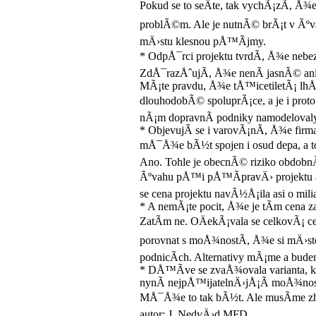
Pokud se to seÄte, tak vychÃ¡zÃ­, Å¾
problÃ©m. Ale je nutnÃ© brÃ¡t v Ãºvah
mÄ›stu klesnou pÅ™Ã­jmy.
* OdpÅ¯rci projektu tvrdÃ­, Å¾e ne
ZdÅ¯razÅˆujÃ­, Å¾e nenÃ­ jasnÃ© an
MÃ¡te pravdu, Å¾e tÅ™icetiletÃ¡ lhÅ¯t
dlouhodobÃ© spoluprÃ¡ce, a je i prot
nÃ¡m dopravnÃ­ podniky namodelova
* ObjevujÃ­ se i varovÃ¡nÃ­, Å¾e fi
mÅ¯Å¾e bÃ½t spojen i osud depa, a to
Ano. Tohle je obecnÃ© riziko obdobn
Ãºvahu pÅ™i pÅ™Ã­pravÄ› projektu a 
se cena projektu navÃ½Å¡ila asi o mili
* A nemÃ¡te pocit, Å¾e je tÃ­m cena 
ZatÃ­m ne. OÄekÃ¡vala se celkovÃ¡ c
porovnat s moÅ¾nostÃ­, Å¾e si mÄ›st
podnicÃ­ch. Alternativy mÃ¡me a budem
* DÅ™Ã­ve se zvaÅ¾ovala varianta, kd
nynÃ­ nejpÅ™ijatelnÄ›jÅ¡Ã­ moÅ¾nos
MÅ¯Å¾e to tak bÃ½t. Ale musÃ­me zhod
autor: J. NedvÄ›d MFD