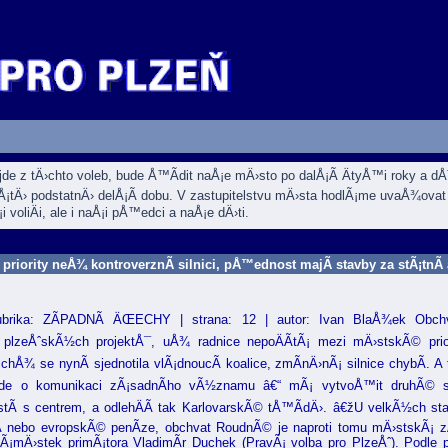
ejde z tÄ›chto voleb, bude Å™Ã­dit naÅ¡e mÄ›sto po dalÅ¡Ã­ ÄtyÅ™i roky a 
Å¡tÄ› podstatnÄ› delÅ¡Ã­ dobu. V zastupitelstvu mÄ›sta hodlÃ¡me uvaÅ¾ovat 
i voliÄi, ale i naÅ¡i pÅ™edci a naÅ¡e dÄ›ti.
riority neÅ¾ kontroverznÃ­ silnici, pÅ™ednost majÃ­ stavby za stÃ¡tnÃ­ 
rubrika: ZÃPADNÃ ÄŒECHY | strana: 12 | autor: Ivan BlaÅ¾ek Obc
h plzeÅˆskÃ½ch projektÅ¯, uÅ¾ radnice nepoÄÃ­tÃ¡ mezi mÄ›stskÃ© prio
a nichÅ¾ se nynÃ­ sjednotila vlÃ¡dnoucÃ­ koalice, zmÃ­nÄ›nÃ¡ silnice chybÃ­.
e jde o komunikaci zÃ¡sadnÃ­ho vÃ½znamu â€“ mÃ¡ vytvoÅ™it druhÃ© sp
­ s centrem, a odlehÄÃ­ tak KarlovarskÃ© tÅ™Ã­dÄ›. â€žU velkÃ½ch stave
Ã­ nebo evropskÃ© penÃ­ze, obchvat RoudnÃ© je naproti tomu mÄ›stskÃ¡ 
mÄ›stek primÃ¡tora VladimÃ­r Duchek (PravÃ¡ volba pro PlzeÅˆ). Podle 