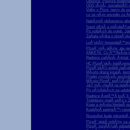
Opozice: PenÃ­ze budeme 
ODS jÃ¡sÃ¡, socialistÃ© 
Volby v Plzni: nervy do po
co se nÃ¡m povedlo za Ä
NabÃ­zejÃ­ obÄanskou alt
Sport dÄ›tÃ­ a mlÃ¡deÅ¾e
Po volbÃ¡ch do voleb. Jde
ZaÄala vÃ¡lka o plzeÅˆs
LoÅˆskÃ© hospodaÅ™enÃ­
PlzeÅˆ mÃ¡ plÃ¡ny, ale ne
ANKETA: Co Å™Ã­kÃ¡te to
Radnice zaÄÃ­nÃ¡ Å¡krtat 
HC PlzeÅˆskÃ¡ teplÃ¡rens
PlzeÅˆskÃ½ politik naÅ¡e
MÄ›sto draze koupÃ­, lev
Prodej vyvolÃ¡vÃ¡ pochyb
MÄ›sto PlzeÅˆ poÅ¾Ã¡dÃ¡
J&T mÃ¡ chuÅ¥ na teplÃ¡
Po vÃ½ÄitkÃ¡ch se udob
Radnice Å¡etÅ™Ã­ kvÅ¯li k
Trolejbusy majÃ­ spÃ¡t v Z
Kraje a mÄ›sta hledajÃ­ re
KoaliÄnÃ­ partneÅ™i var
RozpoÄet bude rekordnÃ­ 
PlzeÅˆ platÃ­ miliÃ³ny z
PlzeÅˆ rozjÃ­Å¾dÃ­ odpad