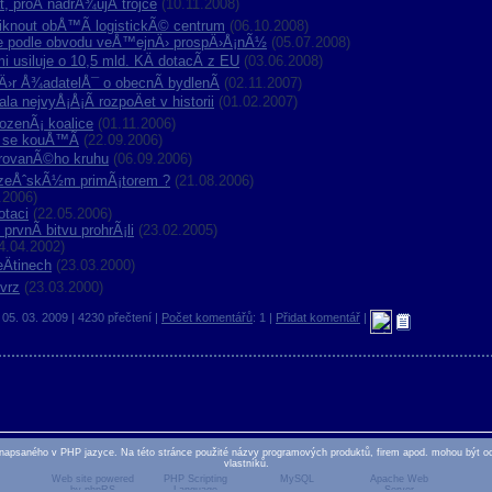
, proÄ nadrÅ¾ujÃ­ trojce
(10.11.2008)
iknout obÅ™Ã­ logistickÃ© centrum
(06.10.2008)
je podle obvodu veÅ™ejnÄ› prospÄ›Å¡nÃ½
(05.07.2008)
i usiluje o 10,5 mld. KÄ dotacÃ­ z EU
(03.06.2008)
›r Å¾adatelÅ¯ o obecnÃ­ bydlenÃ­
(02.11.2007)
a nejvyÅ¡Å¡Ã­ rozpoÄet v historii
(01.02.2007)
ozenÃ¡ koalice
(01.11.2006)
y se kouÅ™Ã­
(22.09.2006)
arovanÃ©ho kruhu
(06.09.2006)
lzeÅˆskÃ½m primÃ¡torem ?
(21.08.2006)
.2006)
otaci
(22.05.2006)
prvnÃ­ bitvu prohrÃ¡li
(23.02.2005)
4.04.2002)
Ätinech
(23.03.2000)
tvrz
(23.03.2000)
05. 03. 2009 | 4230 přečtení |
Počet komentářů
: 1 |
Přidat komentář
|
napsaného v PHP jazyce. Na této stránce použité názvy programových produktů, firem apod. mohou být 
vlastníků.