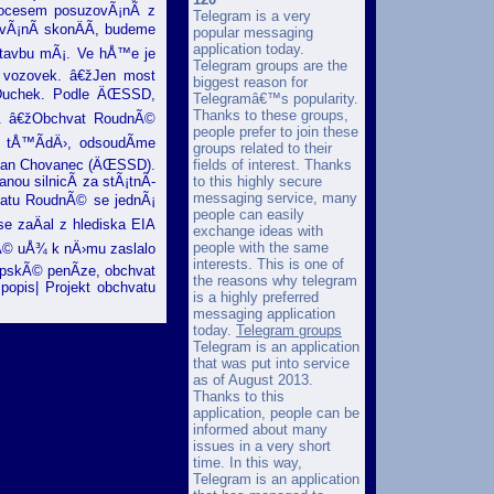
rocesem posuzovÃ¡nÃ­ z
Telegram is a very
vÃ¡nÃ­ skonÄÃ­, budeme
popular messaging
application today.
 stavbu mÃ¡. Ve hÅ™e je
Telegram groups are the
 vozovek. â€žJen most
biggest reason for
l Duchek. Podle ÄŒSSD,
Telegramâ€™s popularity.
Thanks to these groups,
dna. â€žObchvat RoudnÃ©
people prefer to join these
 tÅ™Ã­dÄ›, odsoudÃ­me
groups related to their
fields of interest. Thanks
ilan Chovanec (ÄŒSSD).
to this highly secure
ou silnicÃ­ za stÃ¡tnÃ­
messaging service, many
hvatu RoudnÃ© se jednÃ¡
people can easily
e zaÄal z hlediska EIA
exchange ideas with
people with the same
nÃ© uÅ¾ k nÄ›mu zaslalo
interests. This is one of
ropskÃ© penÃ­ze, obchvat
the reasons why telegram
popis| Projekt obchvatu
is a highly preferred
messaging application
today.
Telegram groups
Telegram is an application
that was put into service
as of August 2013.
Thanks to this
application, people can be
informed about many
issues in a very short
time. In this way,
Telegram is an application