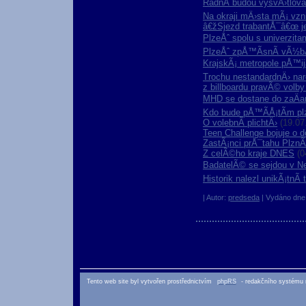
RadnÃ­ budou vysvÄ›tlovat
Na okraji mÄ›sta mÃ¡ vzn
â€žSjezd trabantÅ¯â€œ 
PlzeÅˆ spolu s univerzitam
PlzeÅˆ zpÅ™Ã­snÃ­ vÃ½bÄ
KrajskÃ¡ metropole pÅ™ijal
Trochu nestandardnÄ› nar
z billboardu pravÃ© volb
MHD se dostane do zaÄ
Kdo bude pÅ™Ã­Å¡tÃ­m p
O volebnÃ­ plichtÄ›
(19.07
Teen Challenge bojuje o d
ZastÃ¡nci prÅ¯tahu PlznÃ­ 
Z celÃ©ho kraje DNES
(0
BadatelÃ© se sejdou v Ne
Historik nalezl unikÃ¡tnÃ­ 
| Autor:
predseda
| Vydáno dne 
Tento web site byl vytvořen prostřednictvím
phpRS
- redakčního systému 