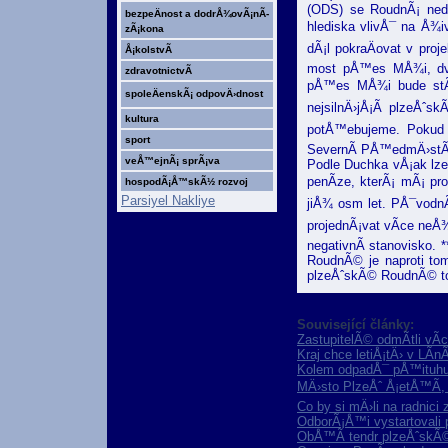
(ODS) se RoudnÃ¡ nedo
bezpeÄnost a dodrÅ¾ovÃ¡nÃ­
hlediska vlivÅ¯ na Å¾i
zÃ¡kona
dÃ¡l pokraÄovat v pro
Å¡kolstvÃ­
most pÅ™es MÅ¾i, dva
zdravotnictvÃ­
pÅ™es MÅ¾i bude stÃ¡t
spoleÄenskÃ¡ odpovÄ›dnost
nejsilnÄ›jÅ¡Ã­ plzeÅˆs
kultura
potÅ™ebujeme. Pokud 
sport
SevernÃ­ PÅ™edmÄ›stÃ­
veÅ™ejnÃ¡ sprÃ¡va
Podle Duchka vÅ¡ak lze
penÃ­ze, kterÃ¡ mÃ¡ pr
hospodÃ¡Å™skÃ½ rozvoj
Parsiyel Nakliye
jiÅ¾ osm let. PÅ¯vodnÃ
projednÃ¡vat vÃ­ce neÅ
negativnÃ­ stanovisko. 
RoudnÃ© je naproti tom
plzeÅˆskÃ© RoudnÃ© to 
Související články:
ZastupitelÃ© odmÃ­tli vÃ­
Kraj chce letiÅ¡tÄ› v LÃ­
Kolem odpadÅ¯ pÅ™ituhu
MÄ›sto PlzeÅˆ Å¡etÅ™Ã­, 
Co by si mÄ›li na radnici
OdborÃ¡Å™i vystartovali
ObÅ™Ã­ tendr plzeÅˆskÃ©h