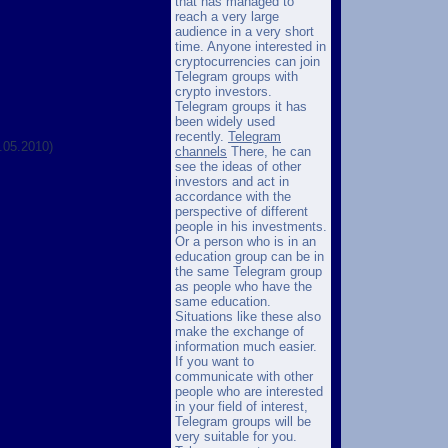
that has managed to
reach a very large
audience in a very short
time. Anyone interested in
cryptocurrencies can join
Telegram groups with
crypto investors.
Telegram groups it has
been widely used
recently.
Telegram
.05.2010)
channels
There, he can
see the ideas of other
investors and act in
accordance with the
perspective of different
people in his investments.
Or a person who is in an
education group can be in
the same Telegram group
as people who have the
same education.
Situations like these also
make the exchange of
information much easier.
If you want to
communicate with other
people who are interested
in your field of interest,
Telegram groups will be
very suitable for you.