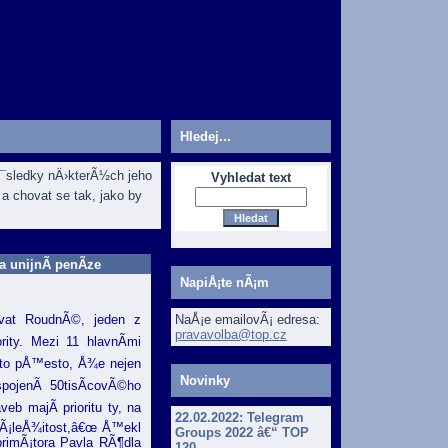
Hledej...
dÅ¯sledky nÄ›kterÃ½ch jeho
Vyhledat text
a chovat se tak, jako by
a unijnÃ­ penÃ­ze
NapiÅ¡te nÃ¡m
NaÅ¡e emailovÃ¡ edresa:
hvat RoudnÃ©, jeden z
pravavolba@top.cz
rity. Mezi 11 hlavnÃ­mi
 A to pÅ™esto, Å¾e nejen
Novinky
ojenÃ­ 50tisÃ­covÃ©ho
b majÃ­ prioritu ty, na
22.02.2022:
Telegram
zÃ¡leÅ¾itost,â€œ Å™ekl
Groups 2022 â€“ TOP
primÃ¡tora Pavla RÃ¶dla
120