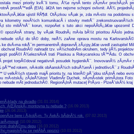
stala mezi priority kvÅ¯li tomu, Å¾e nynÃ­ tento zÃ¡mÄ›r prochÃ¡zÃ­ p
votnÃ­ prostÅ™edÃ­ (EIA). â€žA ten nejsme schopni ovlivnit. AÅ¾ projednÃ¡
jektovÃ¡nÃ­,â€œ ujistil RÃ¶dl. OtÃ¡zkou vÅ¡ak je, zda mÄ›sto na podobnou
 kilometry novÃ½ch komunikacÃ­ i stovky metrÅ¯ zrekonstruovanÃ½ch
 sto miliÃ³nÅ¯ korun, rozpoÄet s tuto akci nepoÄÃ­tÃ¡,â€œ upozorni
kÃ© opoziÄnÃ­ strany, by vÅ¡ak RoudnÃ¡ mÄ›la bÃ½t prioritou ÄÃ­slo je
nebude stÃ¡t do tÃ© doby, neÅ¾ zaÄne oprava mostu na KarlovarskÃ©
 ke dvÄ›ma rokÅ¯m permanentnÃ­ dopravnÃ­ zÃ¡cpy,â€œ uvedl zastupitel M
 obchvat RoudnÃ© nahradit tzv. vÃ½chodnÃ­m okruhem, tedy jiÅ¾ projektovan
opojit podÃ©l Å¾elezniÄnÃ­ trati Plaskou a Rokycanskou tÅ™Ã­du. O obc
­ projet torpÃ©doval negativnÃ­ posudek hygienikÅ¯. InovovanÃ½ zÃ¡mÄ›r s
¾ pÅ™ed rokem, nÄ›kolik obÄanskÃ½ch sdruÅ¾enÃ­ i jednotlivcÅ¯ z Roud
*** U velkÃ½ch staveb majÃ­ prioritu ty, na kterÃ© pÅ¯jdou stÃ¡tnÃ­ nebo ev
u mÄ›stskÃ¡ zÃ¡leÅ¾itost VladimÃ­r Duchek, nÃ¡mÄ›stek primÃ¡tora Foto 
nebude mÃ­t jednoduchÃ©. RegionÃ¡lnÃ­ mutace| PrÃ¡vo - PlzeÅˆskÃ½ kraj
cenÃ¡klady na divadlo
(31.01.2014)
nÃ­ch. ÄŒÃ­nskÃ¡ montovna tu nebude ?
(16.09.2013)
je
(26.04.2013)
penÃ­ze bere i Å¡kolÃ¡m. Ty ÄekÃ¡ bÃ­dnÃ½ rok.
(07.02.2013)
 zarÃ¡movat
(10.09.2012)
 proti drahÃ©mu depu
(16.03.2012)
o magistrÃ¡tu se nelÃ­bÃ­ opozici
(10.03.2012)