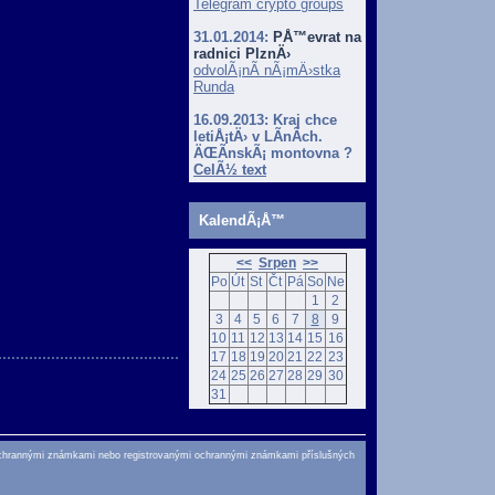
Telegram crypto groups
31.01.2014:
PÅ™evrat na
radnici PlznÄ›
odvolÃ¡nÃ­ nÃ¡mÄ›stka
Runda
16.09.2013:
Kraj chce
letiÅ¡tÄ› v LÃ­nÃ­ch.
ÄŒÃ­nskÃ¡ montovna ?
CelÃ½ text
KalendÃ¡Å™
<<
Srpen
>>
Po
Út
St
Čt
Pá
So
Ne
1
2
3
4
5
6
7
8
9
10
11
12
13
14
15
16
17
18
19
20
21
22
23
24
25
26
27
28
29
30
31
ochrannými známkami nebo registrovanými ochrannými známkami příslušných