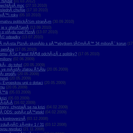
hlÃ­dat
(01.03.2012)
nechtÄ›jÃ­ moc
(27.10.2010)
slednÃ­ chvÃ­le
(17.10.2010)
tyÅ™i roky
(05.10.2010)
ernativu politickÃ½m stranÃ¡m
(30.09.2010)
 je v ohroÅ¾enÃ­
(13.09.2010)
 o vlÃ¡du nad PlznÃ­
(13.07.2010)
kÃ© odpadky
(13.07.2010)
 mÄ›sta PlznÄ› skonÄilo s pÅ™ebytkem tÃ©mÄ›Å™ 34 milionÅ¯ korun
(17
 penÃ­ze
(17.05.2010)
mu, Å¾e Pavel RÃ¶dl odchÃ¡zÃ­ z politiky?
(17.05.2010)
miliony
(02.06.2009)
kÃ¡, do toho!
(20.05.2009)
l ve mÄ›stÄ› zlatou Å¾Ã­lu
(20.05.2009)
nÄ› prodÃ¡
(20.05.2009)
nosti
(20.05.2009)
 Evropskou unii o dotaci
(20.05.2009)
rnu
(20.05.2009)
Å™ili
(05.03.2009)
rizi
(05.03.2009)
Ã¡tiÅ¡Ã­
(16.02.2009)
zervy, chystajÃ­ se na krizi
(04.02.2009)
ujÃ­ ODS: pohÃ¡r pÅ™etekl
(04.02.2009)
a kontroverznÃ­
(03.12.2008)
a vzduÅ¡nÃ© zÃ¡mky 1 / 31
(03.12.2008)
ovou revoluci
(21.11.2008)