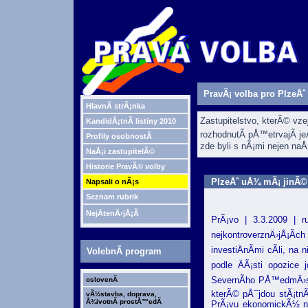
PravÃ¡ volba pro PlzeÅˆ
HlavnÃ­ strÃ¡nka
Zastupitelstvo, kterÃ© vz
KandidÃ¡tnÃ­ listiny 2010
rozhodnutÃ­ pÅ™etrvajÃ­ je
Profily osobnostÃ­
zde byli s nÃ¡mi nejen naÅ¡
NaÅ¡i zastupitelÃ©
Historie PravÃ© volby
PlzeÅˆ uÅ¾ mÃ¡ jinÃ© p
Napsali o nÃ¡s
Seznam rubrik
NejÄtenÄ›jÅ¡Ã­
PrÃ¡vo | 3.3.2009 | 
nejkontroverznÄ›jÅ¡Ã­c
investiÄnÃ­mi cÃ­li, n
VolebnÃ­ program
podle ÄÃ¡sti opozic
SevernÃ­ho PÅ™edmÄ›stÃ
oslovenÃ­
kterÃ© pÅ¯jdou stÃ¡tn
vÃ½stavba, doprava,
Å¾ivotnÃ­ prostÅ™edÃ­
PrÃ¡vu ekonomickÃ½ nÃ¡