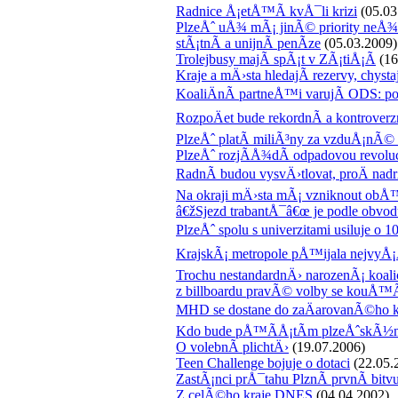
Radnice Å¡etÅ™Ã­ kvÅ¯li krizi
(05.03
PlzeÅˆ uÅ¾ mÃ¡ jinÃ© priority neÅ¾ k
stÃ¡tnÃ­ a unijnÃ­ penÃ­ze
(05.03.2009)
Trolejbusy majÃ­ spÃ¡t v ZÃ¡tiÅ¡Ã­
(16
Kraje a mÄ›sta hledajÃ­ rezervy, chystaj
KoaliÄnÃ­ partneÅ™i varujÃ­ ODS: 
RozpoÄet bude rekordnÃ­ a kontroverz
PlzeÅˆ platÃ­ miliÃ³ny za vzduÅ¡nÃ©
PlzeÅˆ rozjÃ­Å¾dÃ­ odpadovou revolu
RadnÃ­ budou vysvÄ›tlovat, proÄ nadr
Na okraji mÄ›sta mÃ¡ vzniknout obÅ™
â€žSjezd trabantÅ¯â€œ je podle ob
PlzeÅˆ spolu s univerzitami usiluje o 1
KrajskÃ¡ metropole pÅ™ijala nejvyÅ¡Å¡
Trochu nestandardnÄ› narozenÃ¡ koali
z billboardu pravÃ© volby se kouÅ™Ã
MHD se dostane do zaÄarovanÃ©ho 
Kdo bude pÅ™Ã­Å¡tÃ­m plzeÅˆskÃ½m
O volebnÃ­ plichtÄ›
(19.07.2006)
Teen Challenge bojuje o dotaci
(22.05.
ZastÃ¡nci prÅ¯tahu PlznÃ­ prvnÃ­ bitvu
Z celÃ©ho kraje DNES
(04.04.2002)