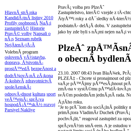
PravÃ¡ volba pro PlzeÅˆ
HlavnÃ­ strÃ¡nka
Zastupitelstvo, kterÃ© vzejde z tÄ›c
KandidÃ¡tnÃ­ listiny 2010
ÄtyÅ™i roky a dÅ¯sledky nÄ›kterÃ½c
Profily osobnostÃ­
NaÅ¡i
podstatnÄ› delÅ¡Ã­ dobu. V zastupitel
zastupitelÃ©
Historie
jako by zde byli s nÃ¡mi nejen naÅ¡i v
PravÃ© volby
Napsali o
nÃ¡s
Seznam rubrik
NejÄtenÄ›jÅ¡Ã­
PlzeÅˆ zpÅ™Ã­sn
VolebnÃ­ program
o obecnÃ­ bydlenÃ
oslovenÃ­
vÃ½stavba,
doprava, Å¾ivotnÃ­
prostÅ™edÃ­
bezpeÄnost a
23.10. 2007 08:43 Ivan BlaÅ¾ek, PrÃ
dodrÅ¾ovÃ¡nÃ­ zÃ¡kona
PLZEÅ‡ - Chcete si pronajmout od pl
Å¡kolstvÃ­
zdravotnictvÃ­
vaÅ¡e pÅ™Ã­jmy pÅ™esÃ¡hnout prÅ¯m
spoleÄenskÃ¡
zmÄ›na v systÃ©mu pÅ™idÄ›lovÃ¡nÃ­
odpovÄ›dnost
kultura
sport
svÃ©m poslednÃ­m jednÃ¡nÃ­ rada. No
veÅ™ejnÃ¡ sprÃ¡va
Å¡tÃ­ho roku.
hospodÃ¡Å™skÃ½ rozvoj
"Je to prÅ¯lom do sociÃ¡lnÃ­ politik
Parsiyel Nakliye
primÃ¡tora VladimÃ­r Duchek (PravÃ¡
pochvÃ¡lit," reagoval zastupitel za o
sprÃ¡vnÃ½m smÄ›rem. A je ostudou v
nastavit limity sociÃ¡lnÃ­ho bydlen