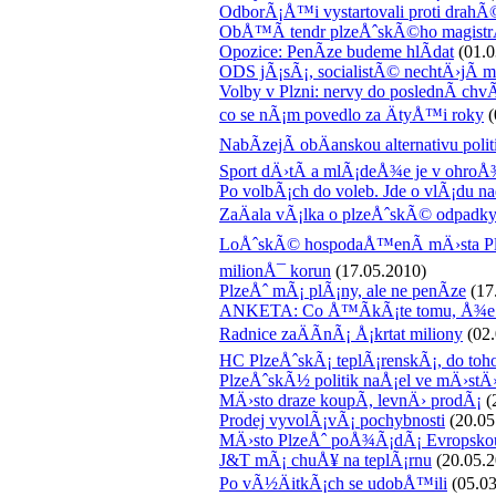
OdborÃ¡Å™i vystartovali proti drah
ObÅ™Ã­ tendr plzeÅˆskÃ©ho magistrÃ¡
Opozice: PenÃ­ze budeme hlÃ­dat
(01.0
ODS jÃ¡sÃ¡, socialistÃ© nechtÄ›jÃ­ 
Volby v Plzni: nervy do poslednÃ­ chvÃ
co se nÃ¡m povedlo za ÄtyÅ™i roky
(
NabÃ­zejÃ­ obÄanskou alternativu po
Sport dÄ›tÃ­ a mlÃ¡deÅ¾e je v ohroÅ
Po volbÃ¡ch do voleb. Jde o vlÃ¡du na
ZaÄala vÃ¡lka o plzeÅˆskÃ© odpadk
LoÅˆskÃ© hospodaÅ™enÃ­ mÄ›sta P
milionÅ¯ korun
(17.05.2010)
PlzeÅˆ mÃ¡ plÃ¡ny, ale ne penÃ­ze
(17
ANKETA: Co Å™Ã­kÃ¡te tomu, Å¾e Pa
Radnice zaÄÃ­nÃ¡ Å¡krtat miliony
(02.
HC PlzeÅˆskÃ¡ teplÃ¡renskÃ¡, do toh
PlzeÅˆskÃ½ politik naÅ¡el ve mÄ›stÄ›
MÄ›sto draze koupÃ­, levnÄ› prodÃ¡
(
Prodej vyvolÃ¡vÃ¡ pochybnosti
(20.05
MÄ›sto PlzeÅˆ poÅ¾Ã¡dÃ¡ Evropskou 
J&T mÃ¡ chuÅ¥ na teplÃ¡rnu
(20.05.2
Po vÃ½ÄitkÃ¡ch se udobÅ™ili
(05.03