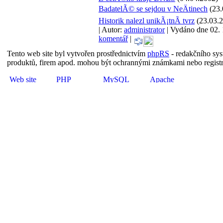
BadatelÃ© se sejdou v NeÄtinech
(23.
Historik nalezl unikÃ¡tnÃ­ tvrz
(23.03.
| Autor:
administrator
| Vydáno dne 02. 1
komentář
|
Tento web site byl vytvořen prostřednictvím
phpRS
- redakčního sy
produktů, firem apod. mohou být ochrannými známkami nebo regist