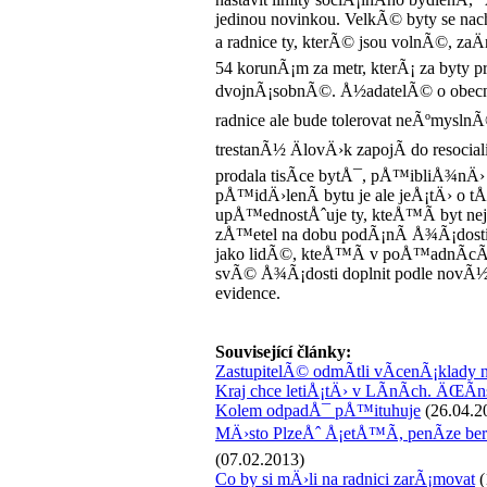
jedinou novinkou. VelkÃ© byty se n
a radnice ty, kterÃ© jsou volnÃ©, zaÄ
54 korunÃ¡m za metr, kterÃ¡ za byty 
dvojnÃ¡sobnÃ©. Å½adatelÃ© o obecnÃ
radnice ale bude tolerovat neÃºmyslnÃ©
trestanÃ½ ÄlovÄ›k zapojÃ­ do resocia
prodala tisÃ­ce bytÅ¯, pÅ™ibliÅ¾nÄ› 
pÅ™idÄ›lenÃ­ bytu je ale jeÅ¡tÄ› o tÅ
upÅ™ednostÅˆuje ty, kteÅ™Ã­ byt ne
zÅ™etel na dobu podÃ¡nÃ­ Å¾Ã¡dosti.
jako lidÃ©, kteÅ™Ã­ v poÅ™adnÃ­cÃ­c
svÃ© Å¾Ã¡dosti doplnit podle novÃ½ch 
evidence.
Související články:
ZastupitelÃ© odmÃ­tli vÃ­cenÃ¡klady n
Kraj chce letiÅ¡tÄ› v LÃ­nÃ­ch. ÄŒÃ­
Kolem odpadÅ¯ pÅ™ituhuje
(26.04.2
MÄ›sto PlzeÅˆ Å¡etÅ™Ã­, penÃ­ze ber
(07.02.2013)
Co by si mÄ›li na radnici zarÃ¡movat
(