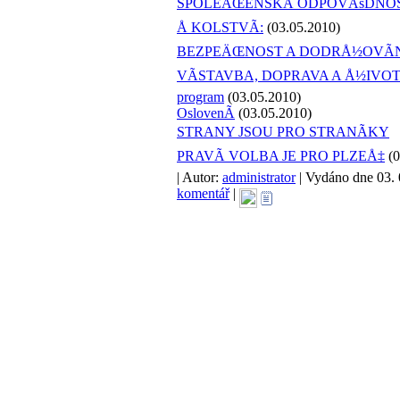
SPOLEÄŒENSKÃ ODPOVÄšDNO
Å KOLSTVÃ:
(03.05.2010)
BEZPEÄŒNOST A DODRÅ½OVÃNÃ
VÃSTAVBA, DOPRAVA A Å½IVOT
program
(03.05.2010)
OslovenÃ­
(03.05.2010)
STRANY JSOU PRO STRANÃKY
PRAVÃ VOLBA JE PRO PLZEÅ‡
(0
| Autor:
administrator
| Vydáno dne 03. 0
komentář
|