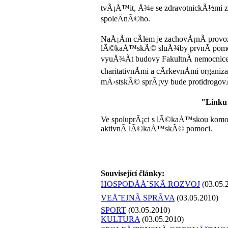
tvÃ¡Å™it, Å¾e se zdravotnickÃ½mi 
spoleÄnÃ©ho.
NaÅ¡Ã­m cÃ­lem je zachovÃ¡nÃ­ provoz
lÃ©kaÅ™skÃ© sluÅ¾by prvnÃ­ pomoci
vyuÅ¾Ã­t budovy FakultnÃ­ nemocnice n
charitativnÃ­mi a cÃ­rkevnÃ­mi organ
mÄ›stskÃ© sprÃ¡vy bude protidrogov
"Linku
Ve spoluprÃ¡ci s lÃ©kaÅ™skou komor
aktivnÃ­ lÃ©kaÅ™skÃ© pomoci.
Související články:
HOSPODÃÅ˜SKÃ ROZVOJ
(03.05.
VEÅ˜EJNÃ SPRÃVA
(03.05.2010)
SPORT
(03.05.2010)
KULTURA
(03.05.2010)