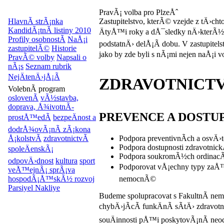
PravÃ¡ volba pro PlzeÅˆ
HlavnÃ­ strÃ¡nka
Zastupitelstvo, kterÃ© vzejde z tÄ›c
KandidÃ¡tnÃ­ listiny 2010
ÄtyÅ™i roky a dÅ¯sledky nÄ›kterÃ½c
Profily osobnostÃ­
NaÅ¡i
podstatnÄ› delÅ¡Ã­ dobu. V zastupitel
zastupitelÃ©
Historie
jako by zde byli s nÃ¡mi nejen naÅ¡i v
PravÃ© volby
Napsali o
nÃ¡s
Seznam rubrik
NejÄtenÄ›jÅ¡Ã­
ZDRAVOTNICTV
VolebnÃ­ program
oslovenÃ­
vÃ½stavba,
doprava, Å¾ivotnÃ­
PREVENCE A DOSTUP
prostÅ™edÃ­
bezpeÄnost a
dodrÅ¾ovÃ¡nÃ­ zÃ¡kona
Podpora preventivnÃ­ch a osv
Å¡kolstvÃ­
zdravotnictvÃ­
Podpora dostupnosti zdravotni
spoleÄenskÃ¡
Podpora soukromÃ½ch ordinacÃ
odpovÄ›dnost
kultura
sport
Podporovat vÅ¡echny typy zaÅ™
veÅ™ejnÃ¡ sprÃ¡va
nemocnÃ©
hospodÃ¡Å™skÃ½ rozvoj
Parsiyel Nakliye
Budeme spolupracovat s FakultnÃ­ ne
chybÄ›jÃ­cÃ­ funkÄnÃ­ sÃ­tÄ› zdravo
souÄinnosti pÅ™i poskytovÃ¡nÃ­ n