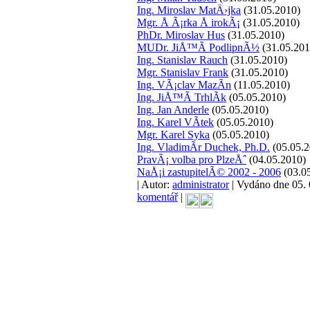
Ing. Miroslav MatÄ›jka
(31.05.2010)
Mgr. Å Ã¡rka Å irokÃ¡
(31.05.2010)
PhDr. Miroslav Hus
(31.05.2010)
MUDr. JiÅ™Ã­ PodlipnÃ½
(31.05.201
Ing. Stanislav Rauch
(31.05.2010)
Mgr. Stanislav Frank
(31.05.2010)
Ing. VÃ¡clav MazÃ­n
(11.05.2010)
Ing. JiÅ™Ã­ TrhlÃ­k
(05.05.2010)
Ing. Jan Anderle
(05.05.2010)
Ing. Karel VÃ­tek
(05.05.2010)
Mgr. Karel Syka
(05.05.2010)
Ing. VladimÃ­r Duchek, Ph.D.
(05.05.2
PravÃ¡ volba pro PlzeÅˆ
(04.05.2010)
NaÅ¡i zastupitelÃ© 2002 - 2006
(03.0
| Autor:
administrator
| Vydáno dne 05. 0
komentář
|