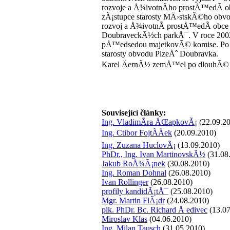
rozvoje a Å¾ivotnÃ­ho prostÅ™edÃ­ obc
zÃ¡stupce starosty MÄ›stskÃ©ho obvod
rozvoj a Å¾ivotnÃ­ prostÅ™edÃ­ obc
DoubraveckÃ½ch parkÅ¯. V roce 2002
pÅ™edsedou majetkovÃ© komise. Po vo
starosty obvodu PlzeÅˆ Doubravka.
Karel ÄernÃ½ zemÅ™el po dlouhÃ©
Související články:
Ing. VladimÃ­ra ÄŒapkovÃ¡
(22.09.2
Ing. Ctibor FojtÃ­Äek
(20.09.2010)
Ing. Zuzana HuclovÃ¡
(13.09.2010)
PhDr., Ing. Ivan MartinovskÃ½
(31.08
Jakub RoÅ¾Ã¡nek
(30.08.2010)
Ing. Roman Dohnal
(26.08.2010)
Ivan Rollinger
(26.08.2010)
profily kandidÃ¡tÅ¯
(25.08.2010)
Mgr. Martin FlÃ¡dr
(24.08.2010)
plk. PhDr. Bc. Richard Å edivec
(13.07
Miroslav Klas
(04.06.2010)
Ing. Milan Tausch
(31.05.2010)