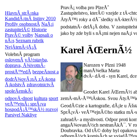
PravÃ¡ volba pro PlzeÅˆ
HlavnÃ­ strÃ¡nka
Zastupitelstvo, kterÃ© vzejde z tÄ›c
KandidÃ¡tnÃ­ listiny 2010
ÄtyÅ™i roky a dÅ¯sledky nÄ›kterÃ½c
Profily osobnostÃ­
NaÅ¡i
podstatnÄ› delÅ¡Ã­ dobu. V zastupitel
zastupitelÃ©
Historie
jako by zde byli s nÃ¡mi nejen naÅ¡i v
PravÃ© volby
Napsali o
nÃ¡s
Seznam rubrik
NejÄtenÄ›jÅ¡Ã­
Karel ÄŒernÃ½
VolebnÃ­ program
oslovenÃ­
vÃ½stavba,
Narozen v Plzni 1948
doprava, Å¾ivotnÃ­
manÅ¾elka Marta
prostÅ™edÃ­
bezpeÄnost a
dvÄ› dÄ›ti - syn Karel, dce
dodrÅ¾ovÃ¡nÃ­ zÃ¡kona
Å¡kolstvÃ­
zdravotnictvÃ­
spoleÄenskÃ¡
Geodet Karel ÄŒernÃ½ ab
zemÄ›mÄ›Å™iÄskou. Svou ÄtyÅ™icet
odpovÄ›dnost
kultura
sport
veÅ™ejnÃ¡ sprÃ¡va
GeodÃ©zie a kartografie, dÃ¡le u Ãš
hospodÃ¡Å™skÃ½ rozvoj
SprÃ¡vÄ› veÅ™ejnÃ©ho statku mÄ›st
Parsiyel Nakliye
zahradÄ› a myslivosti. Odpor proti 
angaÅ¾ovanÃ½ch nestranÃ­kÅ¯. V roce
Doubravka. Od tÃ© doby byl opakovanÄ
odbornÃ½ch komisÃ­ch se vyjadÅ™ov